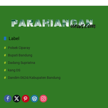
Label
Polsek Ciparay
Bupati Bandung
Dadang Supriatna
kang DS
Dandim 0624/Kabupaten Bandung