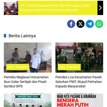
PT. PLN Indonesia Power UBP Kamojang Gelar
Kegiatan Bakti Sosial Khitanan Massal
Berita Lainnya
Desa / Kelurahan
Desa / Kelurahan
Pemdes Neglasari Kecamatan
Pemdes Loa Kecamatan Paseh
Ibun Gelar Sertijab dan Pisah
Salurkan PMT, Wujud Perhatian
Sambut BPD
Kepada Masyarakat