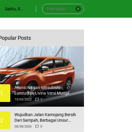
Sabtu, 8
Agustus
2026
Popular Posts
Aliansi Nissan-Mitsubishi
1
Luncurkan Livina Versi Mungil
15/03/2023
1
Wujudkan Jalan Kamojang Bersih
2
Dari Sampah, Berbagai Unsur
Laksanakan Korve
08/08/2026
0