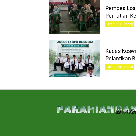
Pemdes Loa 
Perhatian K
Desa / Kelurahan
Kades Koswa
Pelantikan 
Desa / Kelurahan