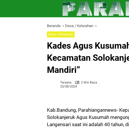
Langsung
ke
konten
Beranda
Desa / Kelurahan
Desa / Kelurahan
Kades Agus Kusumah
Kecamatan Solokanje
Mandiri”
Taryana
2 Min Baca
25/08/2024
Kab.Bandung, Parahiangannews- Kep
Solokanjeruk Agus Kusumah mengun
Langensari saat ini adalah 40 tahun, 