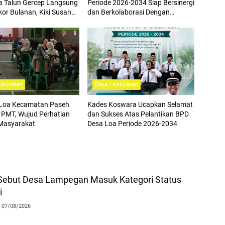
a Talun Gercep Langsung
Periode 2026-2034 Siap Bersinergi
kor Bulanan, Kiki Susana
dan Berkolaborasi Dengan
 Hal Ini
Pemdes
Kelurahan
Desa / Kelurahan
Loa Kecamatan Paseh
Kades Koswara Ucapkan Selamat
 PMT, Wujud Perhatian
dan Sukses Atas Pelantikan BPD
Masyarakat
Desa Loa Periode 2026-2034
ebut Desa Lampegan Masuk Kategori Status
i
07/08/2026