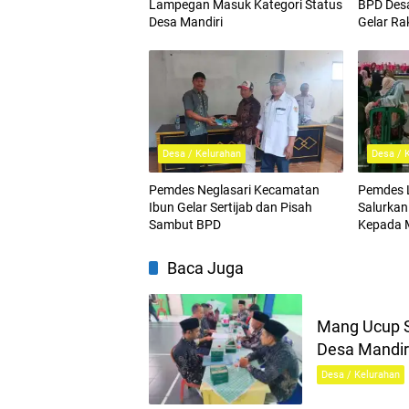
Lampegan Masuk Kategori Status
BPD Des
Desa Mandiri
Gelar Ra
Tegaskan
Desa / Kelurahan
Desa / 
Pemdes Neglasari Kecamatan
Pemdes 
Ibun Gelar Sertijab dan Pisah
Salurkan
Sambut BPD
Kepada 
Baca Juga
Mang Ucup S
Desa Mandir
Desa / Kelurahan