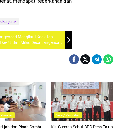
sehat, mendapat keberkahan dan
okanjeruk
ngensari Mengikuti Kegiatan
 ke-79 dan Milad Desa Langensari
Kelurahan
Desa / Kelurahan
rtijab dan Pisah Sambut,
Kiki Susana Sebut BPD Desa Talun