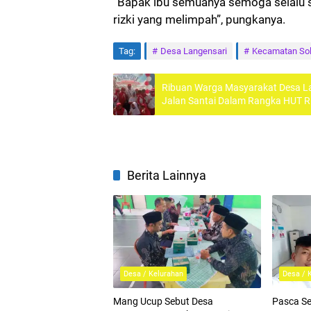
“Bapak ibu semuanya semoga selalu 
rizki yang melimpah”, pungkanya.
Tag:
Desa Langensari
Kecamatan Sol
Ribuan Warga Masyarakat Desa La
Jalan Santai Dalam Rangka HUT RI
ke-40
Berita Lainnya
Desa / Kelurahan
Desa / 
Mang Ucup Sebut Desa
Pasca Se