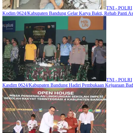
TNI - POLRI
Kodim 0624/Kabupaten Bandung Gelar Karya Bakti, Rehab Panti As
TNI - POLRI
Kasdim 0624/Kabupaten Bandung Hadiri Pembukaan Kejuaraan Bad