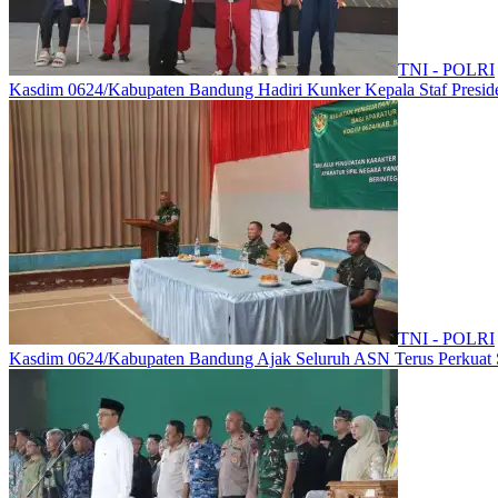
TNI - POLRI
Kasdim 0624/Kabupaten Bandung Hadiri Kunker Kepala Staf Preside
TNI - POLRI
Kasdim 0624/Kabupaten Bandung Ajak Seluruh ASN Terus Perkuat Se