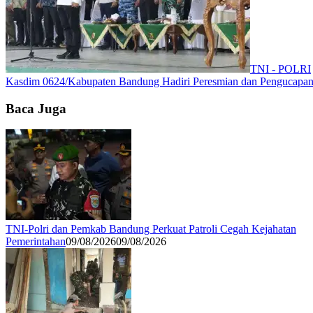
TNI - POLRI
Kasdim 0624/Kabupaten Bandung Hadiri Peresmian dan Pengucapan
Baca Juga
TNI-Polri dan Pemkab Bandung Perkuat Patroli Cegah Kejahatan
Pemerintahan
09/08/2026
09/08/2026