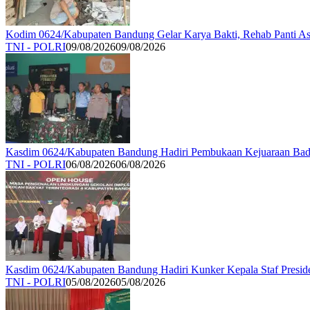
Kodim 0624/Kabupaten Bandung Gelar Karya Bakti, Rehab Panti As
TNI - POLRI
09/08/2026
09/08/2026
Kasdim 0624/Kabupaten Bandung Hadiri Pembukaan Kejuaraan Bad
TNI - POLRI
06/08/2026
06/08/2026
Kasdim 0624/Kabupaten Bandung Hadiri Kunker Kepala Staf Preside
TNI - POLRI
05/08/2026
05/08/2026