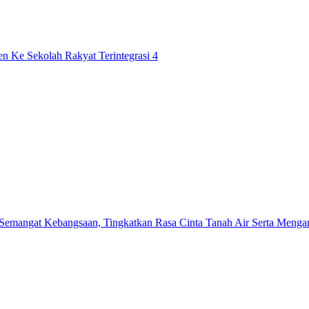
n Ke Sekolah Rakyat Terintegrasi 4
mangat Kebangsaan, Tingkatkan Rasa Cinta Tanah Air Serta Mengama