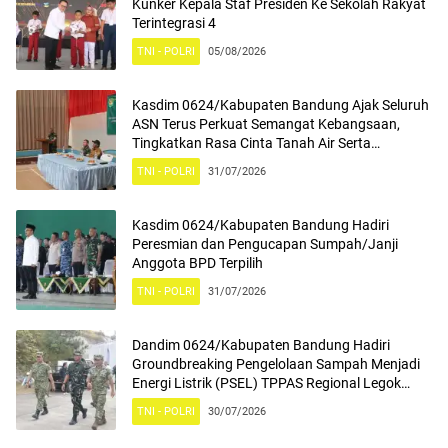
Kunker Kepala Staf Presiden Ke Sekolah Rakyat
Terintegrasi 4
TNI - POLRI
05/08/2026
Kasdim 0624/Kabupaten Bandung Ajak Seluruh
ASN Terus Perkuat Semangat Kebangsaan,
Tingkatkan Rasa Cinta Tanah Air Serta
Mengamalkan Nilai Nilai Pancasila
TNI - POLRI
31/07/2026
Kasdim 0624/Kabupaten Bandung Hadiri
Peresmian dan Pengucapan Sumpah/Janji
Anggota BPD Terpilih
TNI - POLRI
31/07/2026
Dandim 0624/Kabupaten Bandung Hadiri
Groundbreaking Pengelolaan Sampah Menjadi
Energi Listrik (PSEL) TPPAS Regional Legok
Nangka
TNI - POLRI
30/07/2026