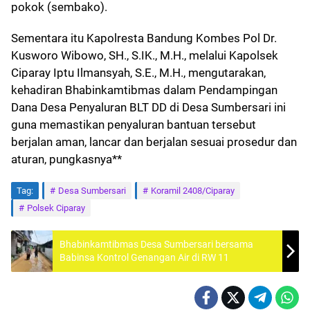
pokok (sembako).
Sementara itu Kapolresta Bandung Kombes Pol Dr.
Kusworo Wibowo, SH., S.IK., M.H., melalui Kapolsek
Ciparay Iptu Ilmansyah, S.E., M.H., mengutarakan,
kehadiran Bhabinkamtibmas dalam Pendampingan
Dana Desa Penyaluran BLT DD di Desa Sumbersari ini
guna memastikan penyaluran bantuan tersebut
berjalan aman, lancar dan berjalan sesuai prosedur dan
aturan, pungkasnya**
Tag:
Desa Sumbersari
Koramil 2408/Ciparay
Polsek Ciparay
Bhabinkamtibmas Desa Sumbersari bersama
Babinsa Kontrol Genangan Air di RW 11