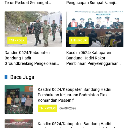
Terus Perkuat Semangat
Pengucapan Sumpah/Janji
Kebangsaan, Tingkatkan Rasa
Anggota BPD Terpilih
Cinta Tanah Air Serta
Mengamalkan Nilai Nilai
Pancasila
TNI - POLRI
TNI - POLRI
Dandim 0624/Kabupaten
Kasdim 0624/Kabupaten
Bandung Hadiri
Bandung Hadiri Rakor
Groundbreaking Pengelolaan
Pembinaan Penyelenggaraan
Sampah Menjadi Energi Listrik
Program Makan Bergizi Gratis
(PSEL) TPPAS Regional Legok
Baca Juga
Nangka
Kasdim 0624/Kabupaten Bandung Hadiri
Pembukaan Kejuaraan Badminton Piala
Komandan Pussenif
TNI - POLRI
06/08/2026
Kasdim 0624/Kabupaten Bandung Hadiri