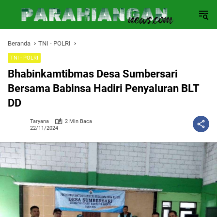
Langsung
ke
konten
Beranda
TNI - POLRI
TNI - POLRI
Bhabinkamtibmas Desa Sumbersari
Bersama Babinsa Hadiri Penyaluran BLT
DD
Taryana
2 Min Baca
22/11/2024