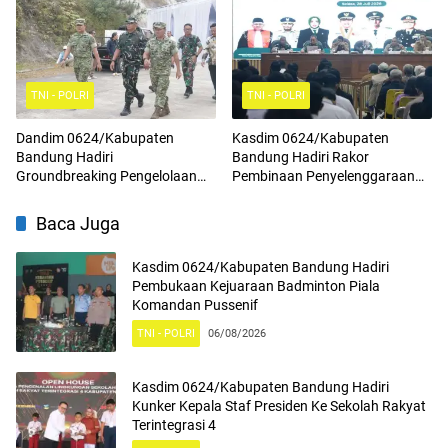
Cinta Tanah Air Serta
Mengamalkan Nilai Nilai
Pancasila
TNI - POLRI
TNI - POLRI
Dandim 0624/Kabupaten
Kasdim 0624/Kabupaten
Bandung Hadiri
Bandung Hadiri Rakor
Groundbreaking Pengelolaan
Pembinaan Penyelenggaraan
Sampah Menjadi Energi Listrik
Program Makan Bergizi Gratis
(PSEL) TPPAS Regional Legok
Baca Juga
Nangka
Kasdim 0624/Kabupaten Bandung Hadiri
Pembukaan Kejuaraan Badminton Piala
Komandan Pussenif
TNI - POLRI
06/08/2026
Kasdim 0624/Kabupaten Bandung Hadiri
Kunker Kepala Staf Presiden Ke Sekolah Rakyat
Terintegrasi 4