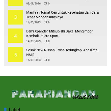
Enterpreneur
08/08/2026
0
Manfaat Tomat Ceri untuk Kesehatan dan Cara
3
Tepat Mengonsumsinya
14/03/2023
0
Demi Xpander, Mitsubishi Bakal Mengimpor
4
Kembali Pajero Sport
14/03/2023
0
Sosok New Nissan Livina Terungkap, Apa Kata
5
NMI?
14/03/2023
0
Label