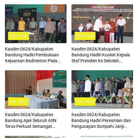
TNI - POLRI
TNI - POLRI
Kasdim 0624/Kabupaten
Kasdim 0624/Kabupaten
Bandung Hadiri Pembukaan
Bandung Hadiri Kunker Kepala
Kejuaraan Badminton Piala
Staf Presiden Ke Sekolah
Komandan Pussenif
Rakyat Terintegrasi 4
TNI - POLRI
TNI - POLRI
Kasdim 0624/Kabupaten
Kasdim 0624/Kabupaten
Bandung Ajak Seluruh ASN
Bandung Hadiri Peresmian dan
Terus Perkuat Semangat
Pengucapan Sumpah/Janji
Kebangsaan, Tingkatkan Rasa
Anggota BPD Terpilih