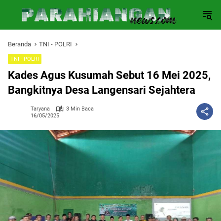
Langsung
ke
konten
Beranda
TNI - POLRI
TNI - POLRI
Kades Agus Kusumah Sebut 16 Mei 2025,
Bangkitnya Desa Langensari Sejahtera
Taryana
3 Min Baca
16/05/2025