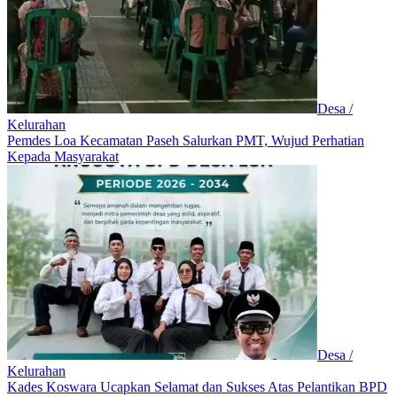
Desa /
Kelurahan
Pemdes Loa Kecamatan Paseh Salurkan PMT, Wujud Perhatian
Kepada Masyarakat
Desa /
Kelurahan
Kades Koswara Ucapkan Selamat dan Sukses Atas Pelantikan BPD