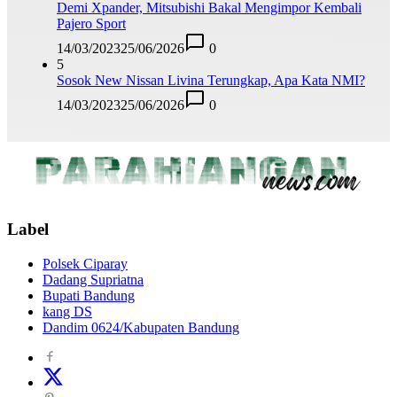
Demi Xpander, Mitsubishi Bakal Mengimpor Kembali
Pajero Sport
14/03/2023
25/06/2026
0
5
Sosok New Nissan Livina Terungkap, Apa Kata NMI?
14/03/2023
25/06/2026
0
Label
Polsek Ciparay
Dadang Supriatna
Bupati Bandung
kang DS
Dandim 0624/Kabupaten Bandung