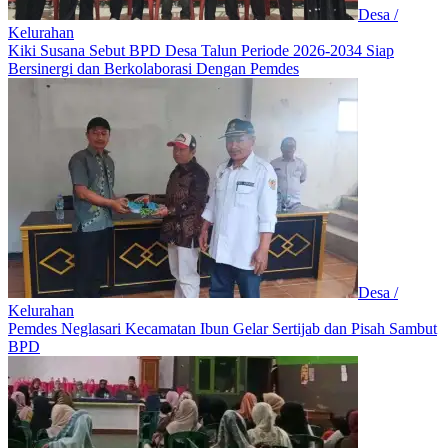
Desa /
Kelurahan
Kiki Susana Sebut BPD Desa Talun Periode 2026-2034 Siap
Bersinergi dan Berkolaborasi Dengan Pemdes
Desa /
Kelurahan
Pemdes Neglasari Kecamatan Ibun Gelar Sertijab dan Pisah Sambut
BPD