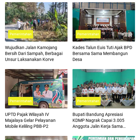
Pemerintahan
Pemerintahan
Wujudkan Jalan Kamojang
Kades Talun Euis Tuti Ajak BPD
Bersih Dari Sampah, Berbagai
Bersama Sama Membangun
Unsur Laksanakan Korve
Desa
Pemerintahan
Pemerintahan
UPTD Pajak Wilayah IV
Bupati Bandung Apresiasi
Majalaya Gelar Pelayanan
KDMP Nagrak Capai 3.005
Mobile Keliling PBB-P2
Anggota Jalin Kerja Sama
dengan BPJS Ketenagakerjaan