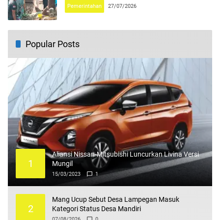
Pemerintahan
27/07/2026
Popular Posts
Aliansi Nissan-Mitsubishi Luncurkan Livina Versi
1
Mungil
15/03/2023
1
Mang Ucup Sebut Desa Lampegan Masuk
2
Kategori Status Desa Mandiri
07/08/2026
0