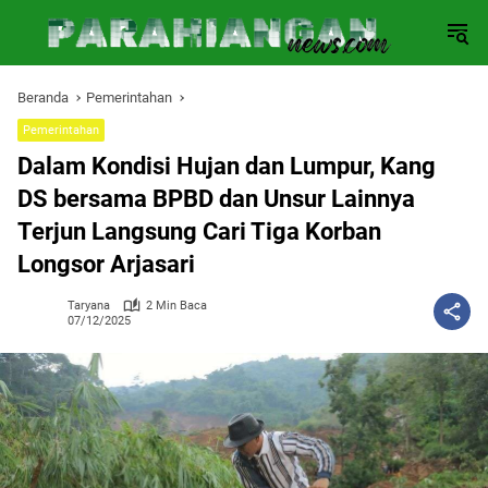
Langsung
ke
konten
Beranda
Pemerintahan
Pemerintahan
Dalam Kondisi Hujan dan Lumpur, Kang
DS bersama BPBD dan Unsur Lainnya
Terjun Langsung Cari Tiga Korban
Longsor Arjasari
Taryana
2 Min Baca
07/12/2025