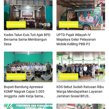
Pemerintahan
Pemerintahan
Kades Talun Euis Tuti Ajak BPD
UPTD Pajak Wilayah IV
Bersama Sama Membangun
Majalaya Gelar Pelayanan
Desa
Mobile Keliling PBB-P2
Pemerintahan
Pemerintahan
Bupati Bandung Apresiasi
KDS Sebut Sudah Ratusan Ribu
KDMP Nagrak Capai 3.005
Warga Mendapatkan Layanan
Anggota Jalin Kerja Sama
Jaminan Sosial BPJS
dengan BPJS Ketenagakerjaan
Ketenagakerjaan