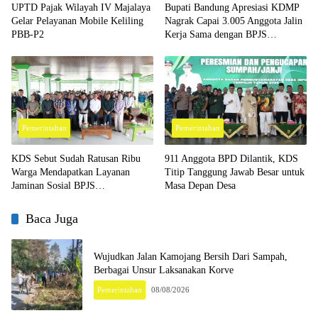
UPTD Pajak Wilayah IV Majalaya
Bupati Bandung Apresiasi KDMP
Gelar Pelayanan Mobile Keliling
Nagrak Capai 3.005 Anggota Jalin
PBB-P2
Kerja Sama dengan BPJS
Ketenagakerjaan
Pemerintahan
Pemerintahan
KDS Sebut Sudah Ratusan Ribu
911 Anggota BPD Dilantik, KDS
Warga Mendapatkan Layanan
Titip Tanggung Jawab Besar untuk
Jaminan Sosial BPJS
Masa Depan Desa
Ketenagakerjaan
Baca Juga
Wujudkan Jalan Kamojang Bersih Dari Sampah,
Berbagai Unsur Laksanakan Korve
Pemerintahan
08/08/2026