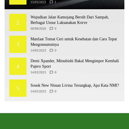
15/03/2023
1
Wujudkan Jalan Kamojang Bersih Dari Sampah,
2
Berbagai Unsur Laksanakan Korve
08/08/2026
0
Manfaat Tomat Ceri untuk Kesehatan dan Cara Tepat
3
Mengonsumsinya
14/03/2023
0
Demi Xpander, Mitsubishi Bakal Mengimpor Kembali
4
Pajero Sport
14/03/2023
0
Sosok New Nissan Livina Terungkap, Apa Kata NMI?
5
14/03/2023
0