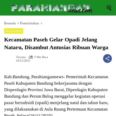
Langsung
ke
konten
Beranda
Pemerintahan
Pemerintahan
Kecamatan Paseh Gelar Opadi Jelang
Nataru, Disambut Antusias Ribuan Warga
Taryana
3 Min Baca
16/12/2025
Kab.Bandung, Parahiangannews- Pemerintah Kecamatan
Paseh Kabupaten Bandung bekerjasama dengan
Disperdagin Provinsi Jawa Barat, Diperdagin Kabupaten
Bandung dan Perum Bulog menggelar kegiatan operasi
pasar bersubsidi (opadi) menjelang natal dan tahun baru,
yang dilaksanakan di Aula Ruang Pertemuan Kecamatan
Paseh, Selasa(16/11/2025).