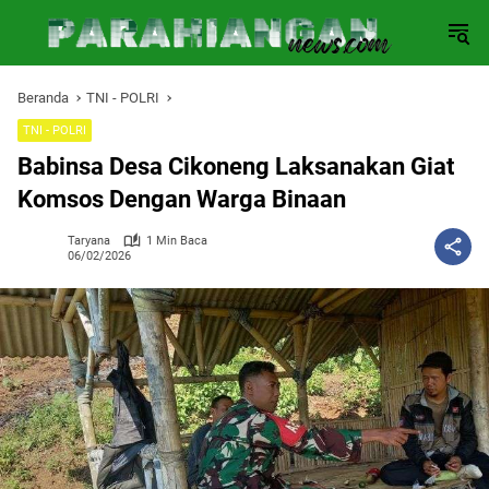
Langsung
ke
konten
Beranda
TNI - POLRI
TNI - POLRI
Babinsa Desa Cikoneng Laksanakan Giat
Komsos Dengan Warga Binaan
Taryana
1 Min Baca
06/02/2026