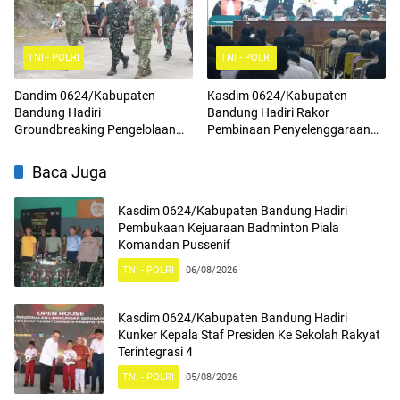
Pancasila
TNI - POLRI
TNI - POLRI
Dandim 0624/Kabupaten
Kasdim 0624/Kabupaten
Bandung Hadiri
Bandung Hadiri Rakor
Groundbreaking Pengelolaan
Pembinaan Penyelenggaraan
Sampah Menjadi Energi Listrik
Program Makan Bergizi Gratis
(PSEL) TPPAS Regional Legok
Baca Juga
Nangka
Kasdim 0624/Kabupaten Bandung Hadiri
Pembukaan Kejuaraan Badminton Piala
Komandan Pussenif
TNI - POLRI
06/08/2026
Kasdim 0624/Kabupaten Bandung Hadiri
Kunker Kepala Staf Presiden Ke Sekolah Rakyat
Terintegrasi 4
TNI - POLRI
05/08/2026