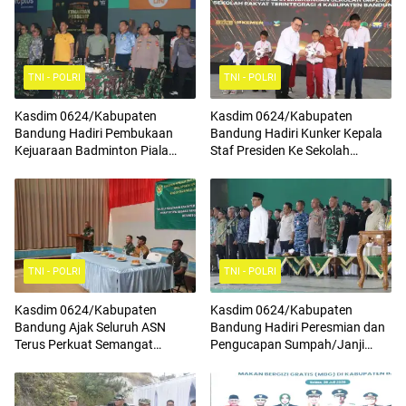
TNI - POLRI
TNI - POLRI
Kasdim 0624/Kabupaten
Kasdim 0624/Kabupaten
Bandung Hadiri Pembukaan
Bandung Hadiri Kunker Kepala
Kejuaraan Badminton Piala
Staf Presiden Ke Sekolah
Komandan Pussenif
Rakyat Terintegrasi 4
TNI - POLRI
TNI - POLRI
Kasdim 0624/Kabupaten
Kasdim 0624/Kabupaten
Bandung Ajak Seluruh ASN
Bandung Hadiri Peresmian dan
Terus Perkuat Semangat
Pengucapan Sumpah/Janji
Kebangsaan, Tingkatkan Rasa
Anggota BPD Terpilih
Cinta Tanah Air Serta
Mengamalkan Nilai Nilai