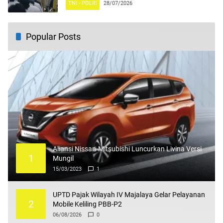
TNI - POLRI
28/07/2026
Popular Posts
Aliansi Nissan-Mitsubishi Luncurkan Livina Versi
1
Mungil
15/03/2023
1
UPTD Pajak Wilayah IV Majalaya Gelar Pelayanan
2
Mobile Keliling PBB-P2
06/08/2026
0