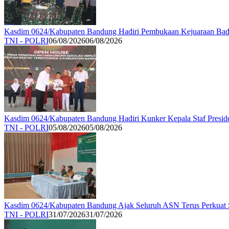
Kasdim 0624/Kabupaten Bandung Hadiri Pembukaan Kejuaraan Bad
TNI - POLRI
06/08/2026
06/08/2026
Kasdim 0624/Kabupaten Bandung Hadiri Kunker Kepala Staf Preside
TNI - POLRI
05/08/2026
05/08/2026
Kasdim 0624/Kabupaten Bandung Ajak Seluruh ASN Terus Perkuat Se
TNI - POLRI
31/07/2026
31/07/2026