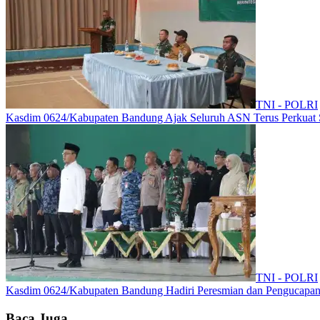
TNI - POLRI
Kasdim 0624/Kabupaten Bandung Ajak Seluruh ASN Terus Perkuat Se
TNI - POLRI
Kasdim 0624/Kabupaten Bandung Hadiri Peresmian dan Pengucapan
Baca Juga