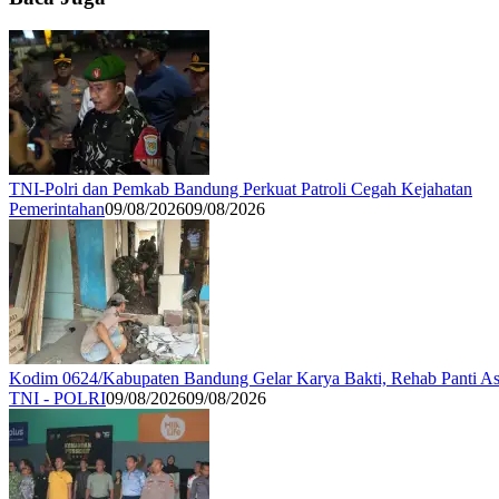
TNI-Polri dan Pemkab Bandung Perkuat Patroli Cegah Kejahatan
Pemerintahan
09/08/2026
09/08/2026
Kodim 0624/Kabupaten Bandung Gelar Karya Bakti, Rehab Panti As
TNI - POLRI
09/08/2026
09/08/2026