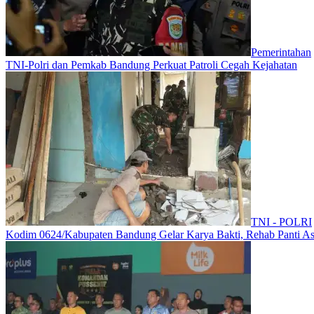
Pemerintahan
TNI-Polri dan Pemkab Bandung Perkuat Patroli Cegah Kejahatan
TNI - POLRI
Kodim 0624/Kabupaten Bandung Gelar Karya Bakti, Rehab Panti As