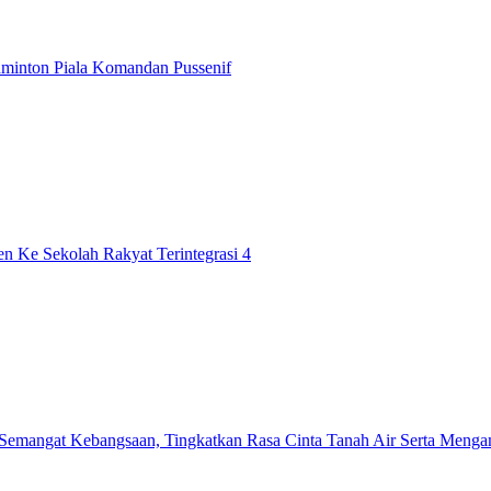
minton Piala Komandan Pussenif
n Ke Sekolah Rakyat Terintegrasi 4
mangat Kebangsaan, Tingkatkan Rasa Cinta Tanah Air Serta Mengama