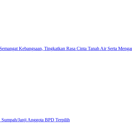
mangat Kebangsaan, Tingkatkan Rasa Cinta Tanah Air Serta Mengama
 Sumpah/Janji Anggota BPD Terpilih