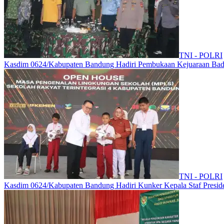
TNI - POLRI
Kasdim 0624/Kabupaten Bandung Hadiri Pembukaan Kejuaraan Bad
TNI - POLRI
Kasdim 0624/Kabupaten Bandung Hadiri Kunker Kepala Staf Preside