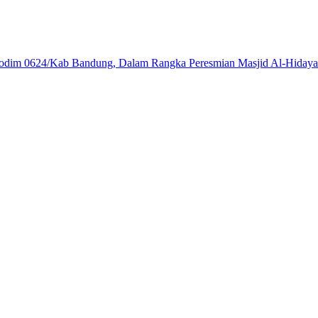
Kodim 0624/Kab Bandung, Dalam Rangka Peresmian Masjid Al-Hiday