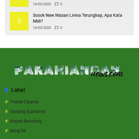
14/03/2023
0
Sosok New Nissan Livina Terungkap, Apa Kata
5
NMI?
14/03/2023
0
Label
Polsek Ciparay
Dadang Supriatna
Bupati Bandung
kang DS