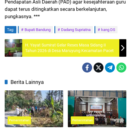
Pendapatan Asli Daerah (PAD) agar kesejahteraan guru
dapat terus ditingkatkan secara berkelanjutan,
pungkasnya. ***
Tag:
Bupati Bandung
Dadang Supriatna
kang DS
H. Yayat Sumirat Gelar Reses Masa Sidang II
Tahun 2026 di Desa Maruyung Kecamatan Pacet
Berita Lainnya
Pemerintahan
Pemerintahan