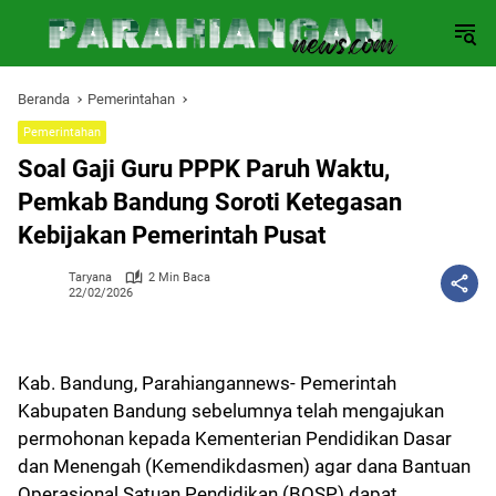
Langsung
ke
konten
Beranda
Pemerintahan
Pemerintahan
Soal Gaji Guru PPPK Paruh Waktu,
Pemkab Bandung Soroti Ketegasan
Kebijakan Pemerintah Pusat
Taryana
2 Min Baca
22/02/2026
Kab. Bandung, Parahiangannews- Pemerintah
Kabupaten Bandung sebelumnya telah mengajukan
permohonan kepada Kementerian Pendidikan Dasar
dan Menengah (Kemendikdasmen) agar dana Bantuan
Operasional Satuan Pendidikan (BOSP) dapat