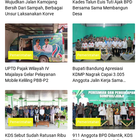
Wujudkan Jalan Kamojang
Kades Talun Euis Tuti Ajak BPD
Bersih Dari Sampah, Berbagai
Bersama Sama Membangun
Unsur Laksanakan Korve
Desa
Pemerintahan
Pemerintahan
UPTD Pajak Wilayah IV
Bupati Bandung Apresiasi
Majalaya Gelar Pelayanan
KDMP Nagrak Capai 3.005
Mobile Keliling PBB-P2
Anggota Jalin Kerja Sama
dengan BPJS Ketenagakerjaan
Pemerintahan
Pemerintahan
KDS Sebut Sudah Ratusan Ribu
911 Anggota BPD Dilantik, KDS