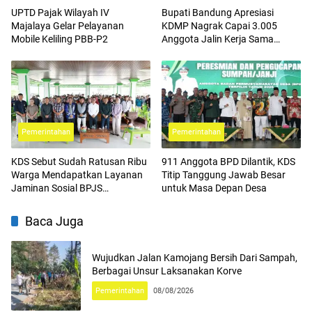
UPTD Pajak Wilayah IV
Bupati Bandung Apresiasi
Majalaya Gelar Pelayanan
KDMP Nagrak Capai 3.005
Mobile Keliling PBB-P2
Anggota Jalin Kerja Sama
dengan BPJS Ketenagakerjaan
Pemerintahan
Pemerintahan
KDS Sebut Sudah Ratusan Ribu
911 Anggota BPD Dilantik, KDS
Warga Mendapatkan Layanan
Titip Tanggung Jawab Besar
Jaminan Sosial BPJS
untuk Masa Depan Desa
Ketenagakerjaan
Baca Juga
Wujudkan Jalan Kamojang Bersih Dari Sampah,
Berbagai Unsur Laksanakan Korve
Pemerintahan
08/08/2026