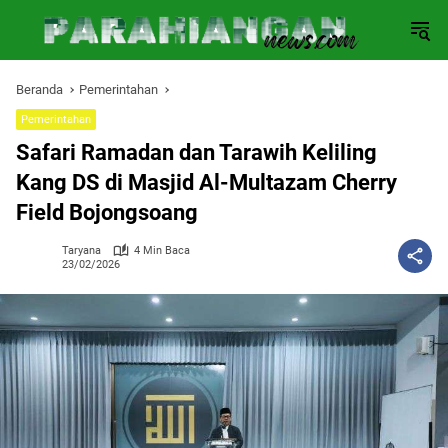
Langsung
ke
konten
Beranda
Pemerintahan
Pemerintahan
Safari Ramadan dan Tarawih Keliling
Kang DS di Masjid Al-Multazam Cherry
Field Bojongsoang
Taryana
4 Min Baca
23/02/2026