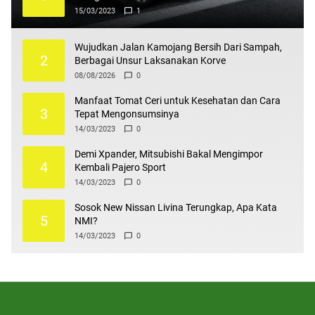
15/03/2023
1
Wujudkan Jalan Kamojang Bersih Dari Sampah,
2
Berbagai Unsur Laksanakan Korve
08/08/2026
0
Manfaat Tomat Ceri untuk Kesehatan dan Cara
3
Tepat Mengonsumsinya
14/03/2023
0
Demi Xpander, Mitsubishi Bakal Mengimpor
4
Kembali Pajero Sport
14/03/2023
0
Sosok New Nissan Livina Terungkap, Apa Kata
5
NMI?
14/03/2023
0