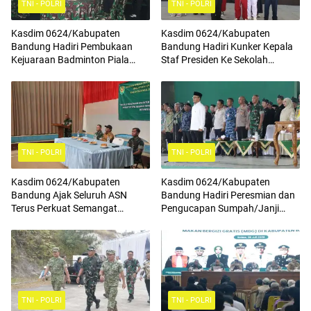
TNI - POLRI
TNI - POLRI
Kasdim 0624/Kabupaten
Kasdim 0624/Kabupaten
Bandung Hadiri Pembukaan
Bandung Hadiri Kunker Kepala
Kejuaraan Badminton Piala
Staf Presiden Ke Sekolah
Komandan Pussenif
Rakyat Terintegrasi 4
TNI - POLRI
TNI - POLRI
Kasdim 0624/Kabupaten
Kasdim 0624/Kabupaten
Bandung Ajak Seluruh ASN
Bandung Hadiri Peresmian dan
Terus Perkuat Semangat
Pengucapan Sumpah/Janji
Kebangsaan, Tingkatkan Rasa
Anggota BPD Terpilih
Cinta Tanah Air Serta
Mengamalkan Nilai Nilai
Pancasila
TNI - POLRI
TNI - POLRI