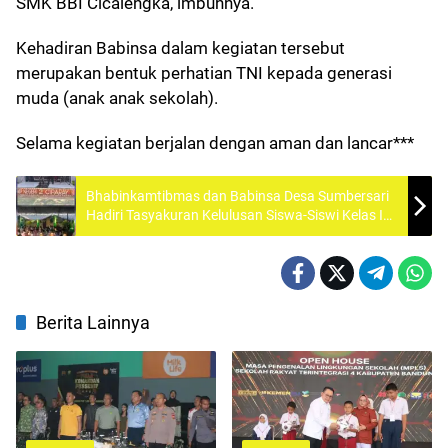
SMK BBI Cicalengka, imbuhnya.
Kehadiran Babinsa dalam kegiatan tersebut
merupakan bentuk perhatian TNI kepada generasi
muda (anak anak sekolah).
Selama kegiatan berjalan dengan aman dan lancar***
Bhabinkamtibmas dan Babinsa Desa Sumbersari
Hadiri Tasyakuran Kelulusan Siswa-Siswi Kelas IX
SMPN 2 Ciparay
Berita Lainnya