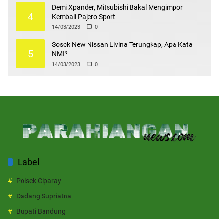
Demi Xpander, Mitsubishi Bakal Mengimpor
4
Kembali Pajero Sport
14/03/2023
0
Sosok New Nissan Livina Terungkap, Apa Kata
5
NMI?
14/03/2023
0
Label
Polsek Ciparay
Dadang Supriatna
Bupati Bandung