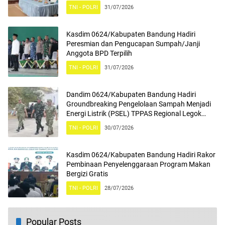
Mengamalkan Nilai Nilai Pancasila
TNI - POLRI
31/07/2026
Kasdim 0624/Kabupaten Bandung Hadiri
Peresmian dan Pengucapan Sumpah/Janji
Anggota BPD Terpilih
TNI - POLRI
31/07/2026
Dandim 0624/Kabupaten Bandung Hadiri
Groundbreaking Pengelolaan Sampah Menjadi
Energi Listrik (PSEL) TPPAS Regional Legok
Nangka
TNI - POLRI
30/07/2026
Kasdim 0624/Kabupaten Bandung Hadiri Rakor
Pembinaan Penyelenggaraan Program Makan
Bergizi Gratis
TNI - POLRI
28/07/2026
Popular Posts