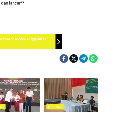
 dan lancar**
g Kegiatan Monev Anggaran DD
OLRI
TNI - POLRI