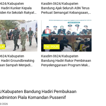
0624/Kabupaten
Kasdim 0624/Kabupaten
Hadiri Kunker Kepala
Bandung Ajak Seluruh ASN Terus
siden Ke Sekolah Rakyat
Perkuat Semangat Kebangsaan,
asi 4
Tingkatkan Rasa Cinta Tanah Air
Serta Mengamalkan Nilai Nilai
Pancasila
OLRI
TNI - POLRI
0624/Kabupaten
Kasdim 0624/Kabupaten
Hadiri Groundbreaking
Bandung Hadiri Rakor Pembinaan
laan Sampah Menjadi
Penyelenggaraan Program Makan
istrik (PSEL) TPPAS
Bergizi Gratis
l Legok Nangka
4/Kabupaten Bandung Hadiri Pembukaan
adminton Piala Komandan Pussenif
8/2026