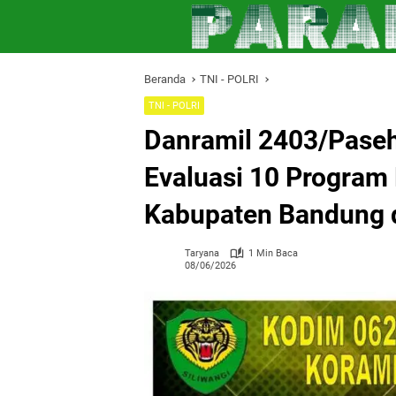
Langsung
ke
konten
Beranda
TNI - POLRI
TNI - POLRI
Danramil 2403/Paseh
Evaluasi 10 Program
Kabupaten Bandung d
Taryana
1 Min Baca
08/06/2026