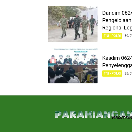
Dandim 0624
Pengelolaan
Regional Le
TNI - POLRI
30/0
Kasdim 0624
Penyelengga
TNI - POLRI
28/0