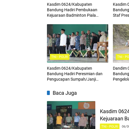
Kasdim 0624/Kabupaten
Kasdim 
Bandung Hadiri Pembukaan
Bandung 
Kejuaraan Badminton Piala
Staf Pre
Komandan Pussenif
Terintegr
TNI - POLRI
TNI - P
Kasdim 0624/Kabupaten
Dandim 
Bandung Hadiri Peresmian dan
Bandung 
Pengucapan Sumpah/Janji
Pengelo
Anggota BPD Terpilih
Energi L
Regiona
Baca Juga
Kasdim 062
Kejuaraan B
TNI - POLRI
06/0