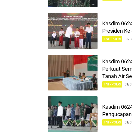
Kasdim 0624
Presiden Ke 
TNI - POLRI
05/0
Kasdim 0624
Perkuat Sem
Tanah Air Se
TNI - POLRI
31/0
Kasdim 0624
Pengucapan 
TNI - POLRI
31/0