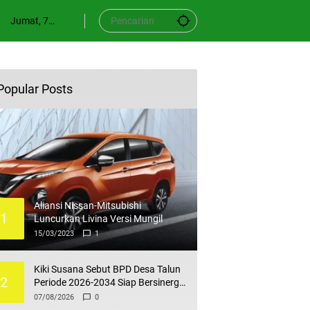
Jumat, 7
Agustus 2026
Popular Posts
Aliansi Nissan-Mitsubishi
1
Luncurkan Livina Versi Mungil
15/03/2023
1
Kiki Susana Sebut BPD Desa Talun
2
Periode 2026-2034 Siap Bersinergi
dan Berkolaborasi Dengan Pemdes
07/08/2026
0