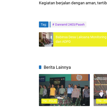
Kegiatan berjalan dengan aman, tertib
Tag:
Danramil 2403/Paseh
Babinsa Desa Laksana Monitorin
dan ADPD
Berita Lainnya
TNI - POLRI
TNI - P