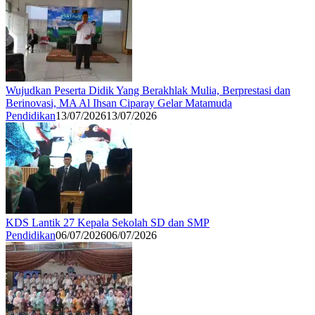
Wujudkan Peserta Didik Yang Berakhlak Mulia, Berprestasi dan
Berinovasi, MA Al Ihsan Ciparay Gelar Matamuda
Pendidikan
13/07/2026
13/07/2026
KDS Lantik 27 Kepala Sekolah SD dan SMP
Pendidikan
06/07/2026
06/07/2026