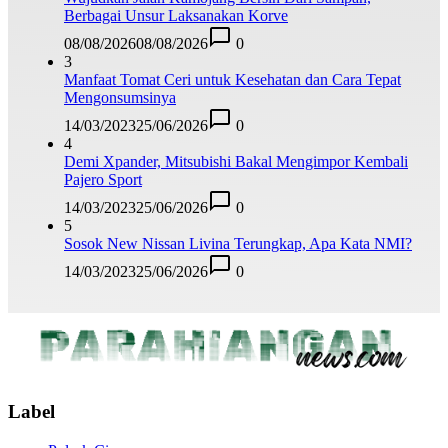
Berbagai Unsur Laksanakan Korve
08/08/2026
08/08/2026
0
3
Manfaat Tomat Ceri untuk Kesehatan dan Cara Tepat
Mengonsumsinya
14/03/2023
25/06/2026
0
4
Demi Xpander, Mitsubishi Bakal Mengimpor Kembali
Pajero Sport
14/03/2023
25/06/2026
0
5
Sosok New Nissan Livina Terungkap, Apa Kata NMI?
14/03/2023
25/06/2026
0
Label