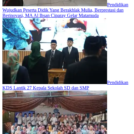
Pendidikan
Wujudkan Peserta Didik Yang Berakhlak Mulia, Berprestasi dan
Berinovasi, MA Al Ihsan Ciparay Gelar Matamuda
Pendidikan
KDS Lantik 27 Kepala Sekolah SD dan SMP