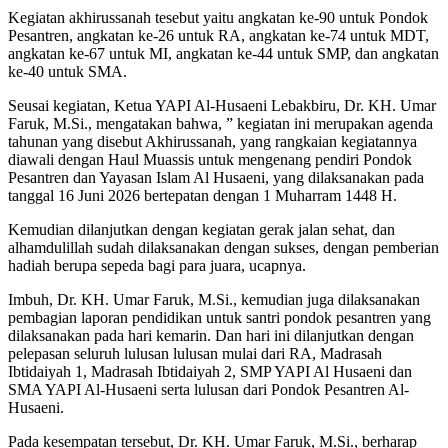
Kegiatan akhirussanah tesebut yaitu angkatan ke-90 untuk Pondok
Pesantren, angkatan ke-26 untuk RA, angkatan ke-74 untuk MDT,
angkatan ke-67 untuk MI, angkatan ke-44 untuk SMP, dan angkatan
ke-40 untuk SMA.
Seusai kegiatan, Ketua YAPI Al-Husaeni Lebakbiru, Dr. KH. Umar
Faruk, M.Si., mengatakan bahwa, ” kegiatan ini merupakan agenda
tahunan yang disebut Akhirussanah, yang rangkaian kegiatannya
diawali dengan Haul Muassis untuk mengenang pendiri Pondok
Pesantren dan Yayasan Islam Al Husaeni, yang dilaksanakan pada
tanggal 16 Juni 2026 bertepatan dengan 1 Muharram 1448 H.
Kemudian dilanjutkan dengan kegiatan gerak jalan sehat, dan
alhamdulillah sudah dilaksanakan dengan sukses, dengan pemberian
hadiah berupa sepeda bagi para juara, ucapnya.
Imbuh, Dr. KH. Umar Faruk, M.Si., kemudian juga dilaksanakan
pembagian laporan pendidikan untuk santri pondok pesantren yang
dilaksanakan pada hari kemarin. Dan hari ini dilanjutkan dengan
pelepasan seluruh lulusan lulusan mulai dari RA, Madrasah
Ibtidaiyah 1, Madrasah Ibtidaiyah 2, SMP YAPI Al Husaeni dan
SMA YAPI Al-Husaeni serta lulusan dari Pondok Pesantren Al-
Husaeni.
Pada kesempatan tersebut, Dr. KH. Umar Faruk, M.Si., berharap