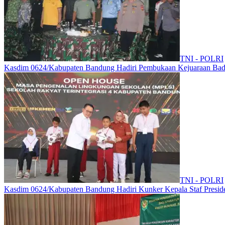
TNI - POLRI
Kasdim 0624/Kabupaten Bandung Hadiri Pembukaan Kejuaraan Bad
TNI - POLRI
Kasdim 0624/Kabupaten Bandung Hadiri Kunker Kepala Staf Preside