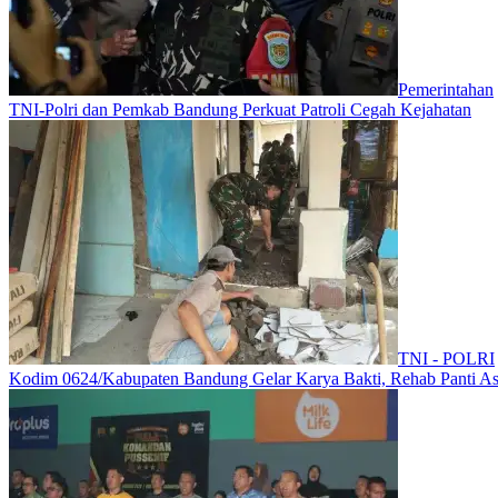
Pemerintahan
TNI-Polri dan Pemkab Bandung Perkuat Patroli Cegah Kejahatan
TNI - POLRI
Kodim 0624/Kabupaten Bandung Gelar Karya Bakti, Rehab Panti As