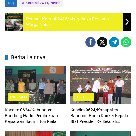
Tag:
Koramil 2403/Paseh
Personil Koramil 2415/Margahayu Bersama
Warga Nobar
Berita Lainnya
TNI - POLRI
TNI - POLRI
Kasdim 0624/Kabupaten
Kasdim 0624/Kabupaten
Bandung Hadiri Pembukaan
Bandung Hadiri Kunker Kepala
Kejuaraan Badminton Piala
Staf Presiden Ke Sekolah
Komandan Pussenif
Rakyat Terintegrasi 4