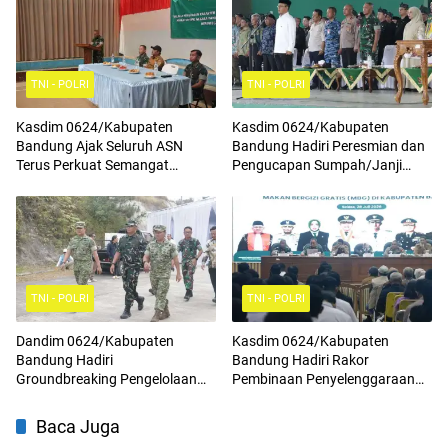
TNI - POLRI
TNI - POLRI
Kasdim 0624/Kabupaten
Kasdim 0624/Kabupaten
Bandung Ajak Seluruh ASN
Bandung Hadiri Peresmian dan
Terus Perkuat Semangat
Pengucapan Sumpah/Janji
Kebangsaan, Tingkatkan Rasa
Anggota BPD Terpilih
Cinta Tanah Air Serta
Mengamalkan Nilai Nilai
Pancasila
TNI - POLRI
TNI - POLRI
Dandim 0624/Kabupaten
Kasdim 0624/Kabupaten
Bandung Hadiri
Bandung Hadiri Rakor
Groundbreaking Pengelolaan
Pembinaan Penyelenggaraan
Sampah Menjadi Energi Listrik
Program Makan Bergizi Gratis
(PSEL) TPPAS Regional Legok
Baca Juga
Nangka