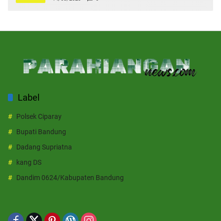
Label
Polsek Ciparay
Bupati Bandung
Dadang Supriatna
kang DS
Dandim 0624/Kabupaten Bandung