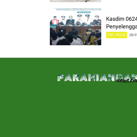
Kasdim 0624
Penyelengga
TNI - POLRI
28/0