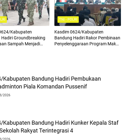
OLRI
TNI - POLRI
0624/Kabupaten
Kasdim 0624/Kabupaten
Hadiri Groundbreaking
Bandung Hadiri Rakor Pembinaan
laan Sampah Menjadi
Penyelenggaraan Program Makan
istrik (PSEL) TPPAS
Bergizi Gratis
l Legok Nangka
4/Kabupaten Bandung Hadiri Pembukaan
adminton Piala Komandan Pussenif
8/2026
/Kabupaten Bandung Hadiri Kunker Kepala Staf
Sekolah Rakyat Terintegrasi 4
8/2026