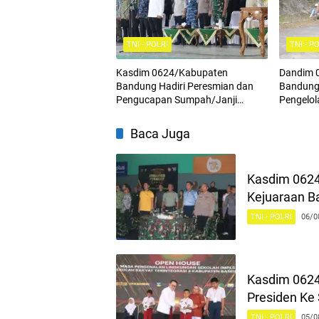
TNI - POLRI
TNI - P
Kasdim 0624/Kabupaten
Dandim 
Bandung Hadiri Peresmian dan
Bandung 
Pengucapan Sumpah/Janji
Pengelo
Anggota BPD Terpilih
Energi L
Regiona
Baca Juga
Kasdim 062
Kejuaraan B
TNI - POLRI
06/0
Kasdim 0624
Presiden Ke 
TNI - POLRI
05/0