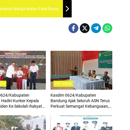
ersama Warga Nobar Piala Dunia
OLRI
TNI - POLRI
0624/Kabupaten
Kasdim 0624/Kabupaten
Hadiri Kunker Kepala
Bandung Ajak Seluruh ASN Terus
siden Ke Sekolah Rakyat
Perkuat Semangat Kebangsaan,
asi 4
Tingkatkan Rasa Cinta Tanah Air
Serta Mengamalkan Nilai Nilai
Pancasila