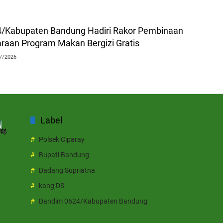
/Kabupaten Bandung Hadiri Rakor Pembinaan
raan Program Makan Bergizi Gratis
7/2026
Label
Polsek Ciparay
Bupati Bandung
Dadang Supriatna
kang DS
Dandim 0624/Kabupaten Bandung