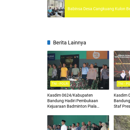
Babinsa Desa Cangkuang Kulon B
Berita Lainnya
TNI - POLRI
TNI - P
Kasdim 0624/Kabupaten
Kasdim 
Bandung Hadiri Pembukaan
Bandung 
Kejuaraan Badminton Piala
Staf Pre
Komandan Pussenif
Terintegr