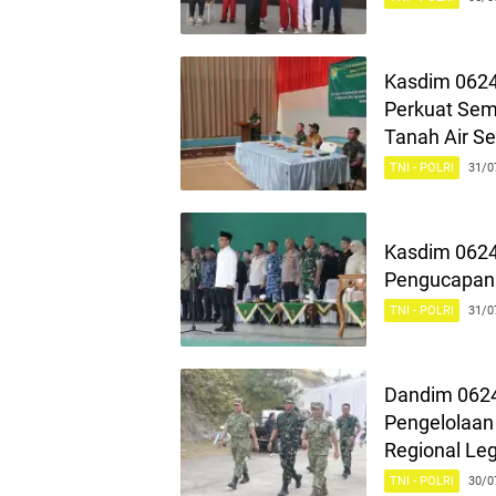
Kasdim 0624
Perkuat Sem
Tanah Air Se
TNI - POLRI
31/0
Kasdim 0624
Pengucapan 
TNI - POLRI
31/0
Dandim 0624
Pengelolaan
Regional Le
TNI - POLRI
30/0