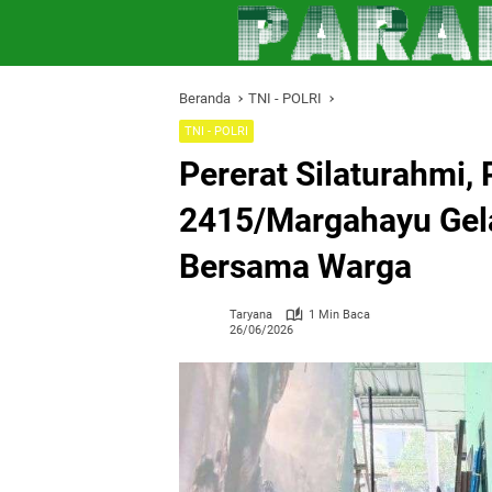
Langsung
ke
konten
Beranda
TNI - POLRI
TNI - POLRI
Pererat Silaturahmi, 
2415/Margahayu Gela
Bersama Warga
Taryana
1 Min Baca
26/06/2026