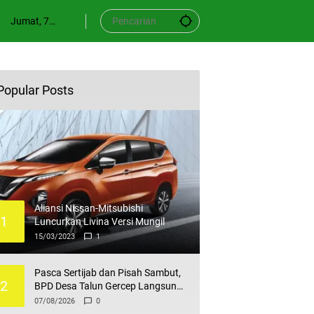
Jumat, 7
Agustus 2026
Popular Posts
Aliansi Nissan-Mitsubishi
1
Luncurkan Livina Versi Mungil
15/03/2023
1
Pasca Sertijab dan Pisah Sambut,
2
BPD Desa Talun Gercep Langsung
Gelar Rakor Bulanan, Kiki Susana
07/08/2026
0
Tegaskan Hal Ini