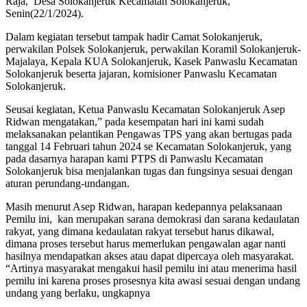
Raja, Desa Solokanjeruk Kecamatan Solokanjeruk,
Senin(22/1/2024).
Dalam kegiatan tersebut tampak hadir Camat Solokanjeruk,
perwakilan Polsek Solokanjeruk, perwakilan Koramil Solokanjeruk-
Majalaya, Kepala KUA Solokanjeruk, Kasek Panwaslu Kecamatan
Solokanjeruk beserta jajaran, komisioner Panwaslu Kecamatan
Solokanjeruk.
Seusai kegiatan, Ketua Panwaslu Kecamatan Solokanjeruk Asep
Ridwan mengatakan,” pada kesempatan hari ini kami sudah
melaksanakan pelantikan Pengawas TPS yang akan bertugas pada
tanggal 14 Februari tahun 2024 se Kecamatan Solokanjeruk, yang
pada dasarnya harapan kami PTPS di Panwaslu Kecamatan
Solokanjeruk bisa menjalankan tugas dan fungsinya sesuai dengan
aturan perundang-undangan.
Masih menurut Asep Ridwan, harapan kedepannya pelaksanaan
Pemilu ini, kan merupakan sarana demokrasi dan sarana kedaulatan
rakyat, yang dimana kedaulatan rakyat tersebut harus dikawal,
dimana proses tersebut harus memerlukan pengawalan agar nanti
hasilnya mendapatkan akses atau dapat dipercaya oleh masyarakat.
“Artinya masyarakat mengakui hasil pemilu ini atau menerima hasil
pemilu ini karena proses prosesnya kita awasi sesuai dengan undang
undang yang berlaku, ungkapnya