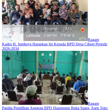
Ragam
Kades H. Jumhaya Harapkan Ini Kepada BPD Desa Cibeet Periode
2026-2034
Ragam
Panitia Pemilihan Anggota BPD Haurpugur Buka Suara, Asep Toto: