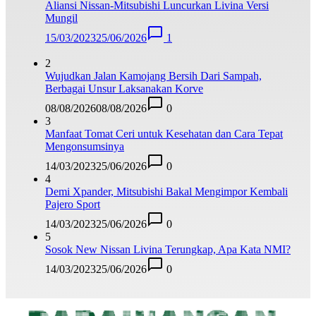
Aliansi Nissan-Mitsubishi Luncurkan Livina Versi
Mungil
15/03/2023
25/06/2026
1
2
Wujudkan Jalan Kamojang Bersih Dari Sampah,
Berbagai Unsur Laksanakan Korve
08/08/2026
08/08/2026
0
3
Manfaat Tomat Ceri untuk Kesehatan dan Cara Tepat
Mengonsumsinya
14/03/2023
25/06/2026
0
4
Demi Xpander, Mitsubishi Bakal Mengimpor Kembali
Pajero Sport
14/03/2023
25/06/2026
0
5
Sosok New Nissan Livina Terungkap, Apa Kata NMI?
14/03/2023
25/06/2026
0