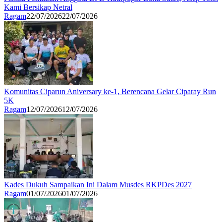
Kami Bersikap Netral
Ragam
22/07/2026
22/07/2026
Komunitas Ciparun Aniversary ke-1, Berencana Gelar Ciparay Run
5K
Ragam
12/07/2026
12/07/2026
Kades Dukuh Sampaikan Ini Dalam Musdes RKPDes 2027
Ragam
01/07/2026
01/07/2026