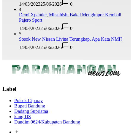
14/03/2023
25/06/2026
0
4
Demi Xpander, Mitsubishi Bakal Mengimpor Kembali
Pajero Sport
14/03/2023
25/06/2026
0
5
Sosok New Nissan Livina Terungkap, Apa Kata NMI?
14/03/2023
25/06/2026
0
Label
Polsek Ciparay
Bupati Bandung
Dadang Supriatna
kang DS
Dandim 0624/Kabupaten Bandung