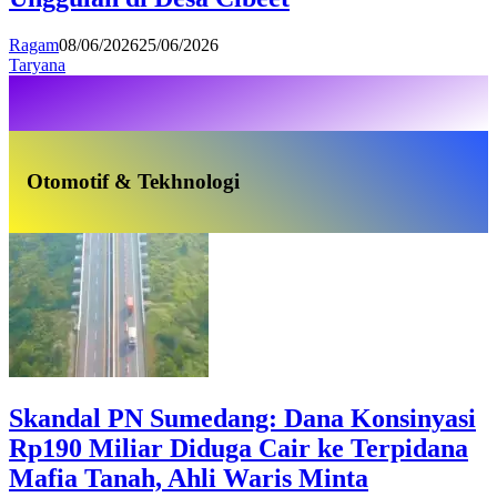
Ragam
08/06/2026
25/06/2026
Taryana
Otomotif & Tekhnologi
Skandal PN Sumedang: Dana Konsinyasi
Rp190 Miliar Diduga Cair ke Terpidana
Mafia Tanah, Ahli Waris Minta