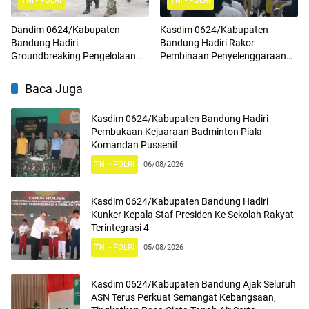
TNI - POLRI
TNI - POLRI
Dandim 0624/Kabupaten
Kasdim 0624/Kabupaten
Bandung Hadiri
Bandung Hadiri Rakor
Groundbreaking Pengelolaan
Pembinaan Penyelenggaraan
Sampah Menjadi Energi Listrik
Program Makan Bergizi Gratis
(PSEL) TPPAS Regional Legok
Baca Juga
Nangka
Kasdim 0624/Kabupaten Bandung Hadiri
Pembukaan Kejuaraan Badminton Piala
Komandan Pussenif
TNI - POLRI
06/08/2026
Kasdim 0624/Kabupaten Bandung Hadiri
Kunker Kepala Staf Presiden Ke Sekolah Rakyat
Terintegrasi 4
TNI - POLRI
05/08/2026
Kasdim 0624/Kabupaten Bandung Ajak Seluruh
ASN Terus Perkuat Semangat Kebangsaan,