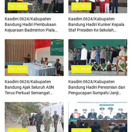
TNI - POLRI
TNI - POLRI
Kasdim 0624/Kabupaten
Kasdim 0624/Kabupaten
Bandung Hadiri Pembukaan
Bandung Hadiri Kunker Kepala
Kejuaraan Badminton Piala
Staf Presiden Ke Sekolah
Komandan Pussenif
Rakyat Terintegrasi 4
TNI - POLRI
TNI - POLRI
Kasdim 0624/Kabupaten
Kasdim 0624/Kabupaten
Bandung Ajak Seluruh ASN
Bandung Hadiri Peresmian dan
Terus Perkuat Semangat
Pengucapan Sumpah/Janji
Kebangsaan, Tingkatkan Rasa
Anggota BPD Terpilih
Cinta Tanah Air Serta
Mengamalkan Nilai Nilai
Pancasila