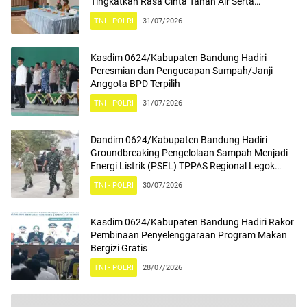
Tingkatkan Rasa Cinta Tanah Air Serta
Mengamalkan Nilai Nilai Pancasila
TNI - POLRI
31/07/2026
Kasdim 0624/Kabupaten Bandung Hadiri
Peresmian dan Pengucapan Sumpah/Janji
Anggota BPD Terpilih
TNI - POLRI
31/07/2026
Dandim 0624/Kabupaten Bandung Hadiri
Groundbreaking Pengelolaan Sampah Menjadi
Energi Listrik (PSEL) TPPAS Regional Legok
Nangka
TNI - POLRI
30/07/2026
Kasdim 0624/Kabupaten Bandung Hadiri Rakor
Pembinaan Penyelenggaraan Program Makan
Bergizi Gratis
TNI - POLRI
28/07/2026