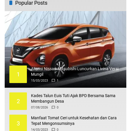
Popular Posts
Aliansi Nissan-Mitsubishi Luncurkan Livina Versi
1
Mungil
15/03/2023
1
Kades Talun Euis Tuti Ajak BPD Bersama Sama
2
Membangun Desa
07/08/2026
0
Manfaat Tomat Ceri untuk Kesehatan dan Cara
3
Tepat Mengonsumsinya
14/03/2023
0