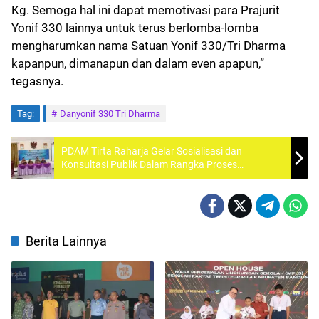
Kg. Semoga hal ini dapat memotivasi para Prajurit
Yonif 330 lainnya untuk terus berlomba-lomba
mengharumkan nama Satuan Yonif 330/Tri Dharma
kapanpun, dimanapun dan dalam even apapun,”
tegasnya.
Tag:
Danyonif 330 Tri Dharma
PDAM Tirta Raharja Gelar Sosialisasi dan
Konsultasi Publik Dalam Rangka Proses
Penyusunan Studi Amdal Kegiatan
Pengembangan Sistem Penyediaan Air Minum
(SPAM) Ciparay
Berita Lainnya