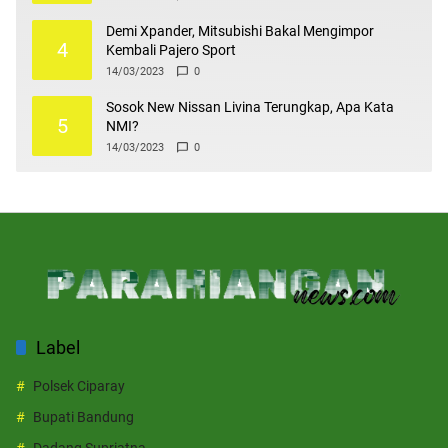
Demi Xpander, Mitsubishi Bakal Mengimpor
4
Kembali Pajero Sport
14/03/2023
0
Sosok New Nissan Livina Terungkap, Apa Kata
5
NMI?
14/03/2023
0
Label
Polsek Ciparay
Bupati Bandung