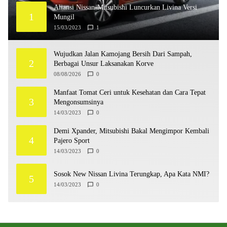
Aliansi Nissan-Mitsubishi Luncurkan Livina Versi
1
Mungil
15/03/2023
1
Wujudkan Jalan Kamojang Bersih Dari Sampah,
2
Berbagai Unsur Laksanakan Korve
08/08/2026
0
Manfaat Tomat Ceri untuk Kesehatan dan Cara Tepat
3
Mengonsumsinya
14/03/2023
0
Demi Xpander, Mitsubishi Bakal Mengimpor Kembali
4
Pajero Sport
14/03/2023
0
Sosok New Nissan Livina Terungkap, Apa Kata NMI?
5
14/03/2023
0