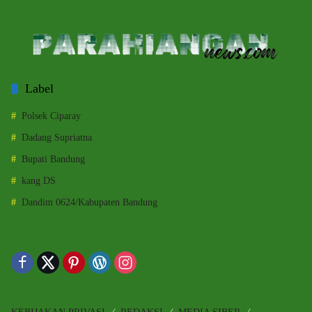
Label
Polsek Ciparay
Dadang Supriatna
Bupati Bandung
kang DS
Dandim 0624/Kabupaten Bandung