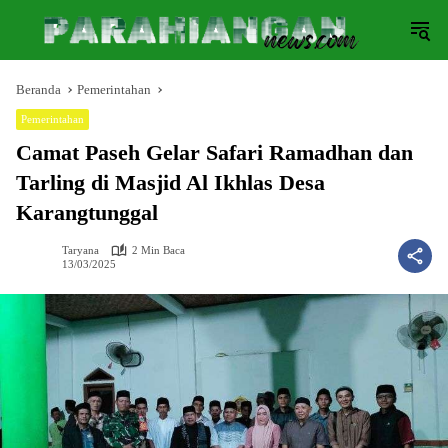
Langsung
ke
konten
Beranda
Pemerintahan
Pemerintahan
Camat Paseh Gelar Safari Ramadhan dan
Tarling di Masjid Al Ikhlas Desa
Karangtunggal
Taryana
2 Min Baca
13/03/2025