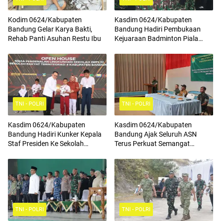
Kodim 0624/Kabupaten
Kasdim 0624/Kabupaten
Bandung Gelar Karya Bakti,
Bandung Hadiri Pembukaan
Rehab Panti Asuhan Restu Ibu
Kejuaraan Badminton Piala
Komandan Pussenif
TNI - POLRI
TNI - POLRI
Kasdim 0624/Kabupaten
Kasdim 0624/Kabupaten
Bandung Hadiri Kunker Kepala
Bandung Ajak Seluruh ASN
Staf Presiden Ke Sekolah
Terus Perkuat Semangat
Rakyat Terintegrasi 4
Kebangsaan, Tingkatkan Rasa
Cinta Tanah Air Serta
Mengamalkan Nilai Nilai
Pancasila
TNI - POLRI
TNI - POLRI