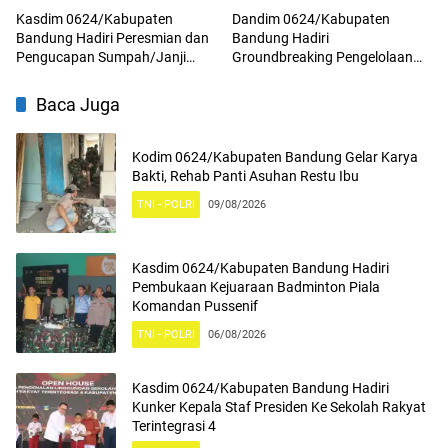
Kasdim 0624/Kabupaten
Dandim 0624/Kabupaten
Bandung Hadiri Peresmian dan
Bandung Hadiri
Pengucapan Sumpah/Janji
Groundbreaking Pengelolaan
Anggota BPD Terpilih
Sampah Menjadi Energi Listrik
(PSEL) TPPAS Regional Legok
Baca Juga
Nangka
Kodim 0624/Kabupaten Bandung Gelar Karya
Bakti, Rehab Panti Asuhan Restu Ibu
TNI - POLRI
09/08/2026
Kasdim 0624/Kabupaten Bandung Hadiri
Pembukaan Kejuaraan Badminton Piala
Komandan Pussenif
TNI - POLRI
06/08/2026
Kasdim 0624/Kabupaten Bandung Hadiri
Kunker Kepala Staf Presiden Ke Sekolah Rakyat
Terintegrasi 4