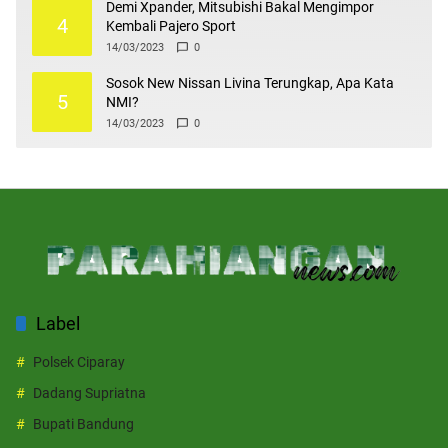
Demi Xpander, Mitsubishi Bakal Mengimpor
4
Kembali Pajero Sport
14/03/2023
0
Sosok New Nissan Livina Terungkap, Apa Kata
5
NMI?
14/03/2023
0
Label
Polsek Ciparay
Dadang Supriatna
Bupati Bandung