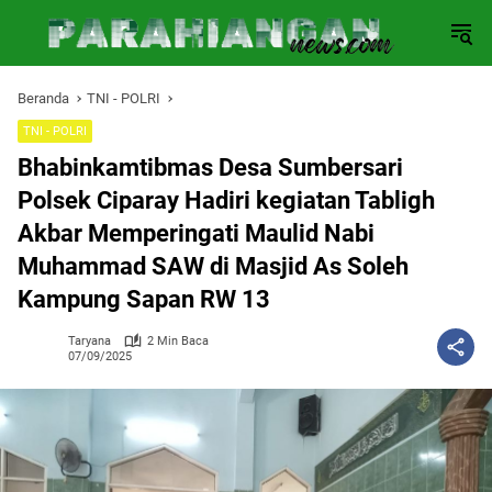
Langsung
ke
konten
Beranda
TNI - POLRI
TNI - POLRI
Bhabinkamtibmas Desa Sumbersari
Polsek Ciparay Hadiri kegiatan Tabligh
Akbar Memperingati Maulid Nabi
Muhammad SAW di Masjid As Soleh
Kampung Sapan RW 13
Taryana
2 Min Baca
07/09/2025