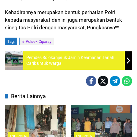
Kehadirannya merupakan bentuk perhatian Polri
kepada masyarakat dan ini juga merupakan bentuk
sinegitas Polri dengan masyarakat, Pungkasnya**
Tag:
Polsek Ciparay
Pemdes Solokanjeruk Jamin Keamanan Tanah
Carik untuk Warga
Berita Lainnya
TNI - POLRI
TNI - POLRI