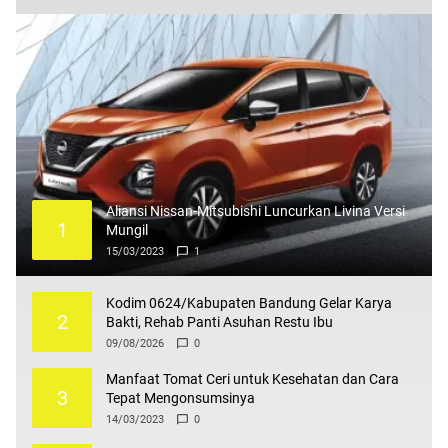
Aliansi Nissan-Mitsubishi Luncurkan Livina Versi
1
Mungil
15/03/2023
1
Kodim 0624/Kabupaten Bandung Gelar Karya
2
Bakti, Rehab Panti Asuhan Restu Ibu
09/08/2026
0
Manfaat Tomat Ceri untuk Kesehatan dan Cara
3
Tepat Mengonsumsinya
14/03/2023
0