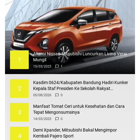
Aliansi Nissan-Mitsubishi Luncurkan Livina Versi
1
Mungil
15/03/2023
1
Kasdim 0624/Kabupaten Bandung Hadiri Kunker
2
Kepala Staf Presiden Ke Sekolah Rakyat
Terintegrasi 4
05/08/2026
0
Manfaat Tomat Ceri untuk Kesehatan dan Cara
3
Tepat Mengonsumsinya
14/03/2023
0
Demi Xpander, Mitsubishi Bakal Mengimpor
4
Kembali Pajero Sport