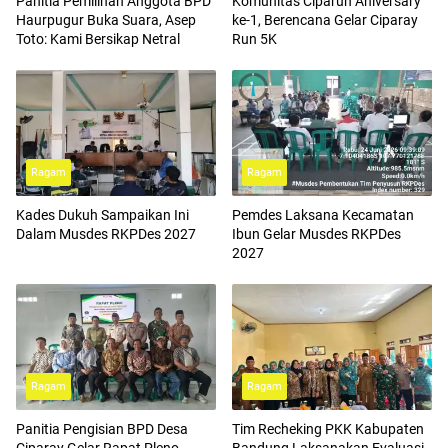
Panitia Pemilihan Anggota BPD
Komunitas Ciparun Aniversary
Haurpugur Buka Suara, Asep
ke-1, Berencana Gelar Ciparay
Toto: Kami Bersikap Netral
Run 5K
Ragam
Ragam
Kades Dukuh Sampaikan Ini
Pemdes Laksana Kecamatan
Dalam Musdes RKPDes 2027
Ibun Gelar Musdes RKPDes
2027
Ragam
Ragam
Panitia Pengisian BPD Desa
Tim Recheking PKK Kabupaten
Ciparay Gelar Rapat Pleno
Bandung Laksanakan Evaluasi