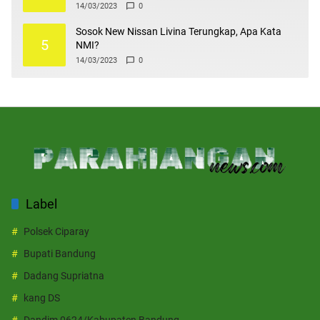
14/03/2023
0
Sosok New Nissan Livina Terungkap, Apa Kata
5
NMI?
14/03/2023
0
Label
Polsek Ciparay
Bupati Bandung
Dadang Supriatna
kang DS