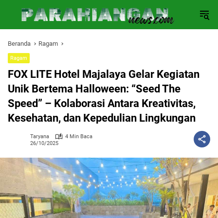
Langsung
ke
konten
Beranda
Ragam
Ragam
FOX LITE Hotel Majalaya Gelar Kegiatan
Unik Bertema Halloween: “Seed The
Speed” – Kolaborasi Antara Kreativitas,
Kesehatan, dan Kepedulian Lingkungan
Taryana
4 Min Baca
26/10/2025