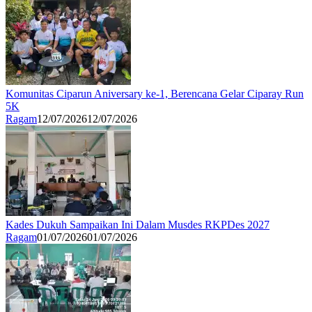
Komunitas Ciparun Aniversary ke-1, Berencana Gelar Ciparay Run
5K
Ragam
12/07/2026
12/07/2026
Kades Dukuh Sampaikan Ini Dalam Musdes RKPDes 2027
Ragam
01/07/2026
01/07/2026