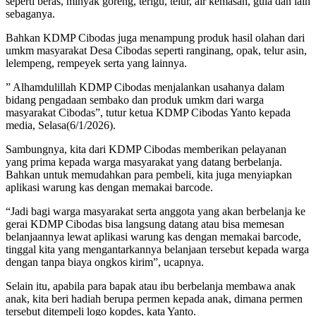
seperti beras, minyak goreng, terigu, telur, air kemasan, gula dan lain
sebaganya.
Bahkan KDMP Cibodas juga menampung produk hasil olahan dari
umkm masyarakat Desa Cibodas seperti ranginang, opak, telur asin,
lelempeng, rempeyek serta yang lainnya.
” Alhamdulillah KDMP Cibodas menjalankan usahanya dalam
bidang pengadaan sembako dan produk umkm dari warga
masyarakat Cibodas”, tutur ketua KDMP Cibodas Yanto kepada
media, Selasa(6/1/2026).
Sambungnya, kita dari KDMP Cibodas memberikan pelayanan
yang prima kepada warga masyarakat yang datang berbelanja.
Bahkan untuk memudahkan para pembeli, kita juga menyiapkan
aplikasi warung kas dengan memakai barcode.
“Jadi bagi warga masyarakat serta anggota yang akan berbelanja ke
gerai KDMP Cibodas bisa langsung datang atau bisa memesan
belanjaannya lewat aplikasi warung kas dengan memakai barcode,
tinggal kita yang mengantarkannya belanjaan tersebut kepada warga
dengan tanpa biaya ongkos kirim”, ucapnya.
Selain itu, apabila para bapak atau ibu berbelanja membawa anak
anak, kita beri hadiah berupa permen kepada anak, dimana permen
tersebut ditempeli logo kopdes, kata Yanto.