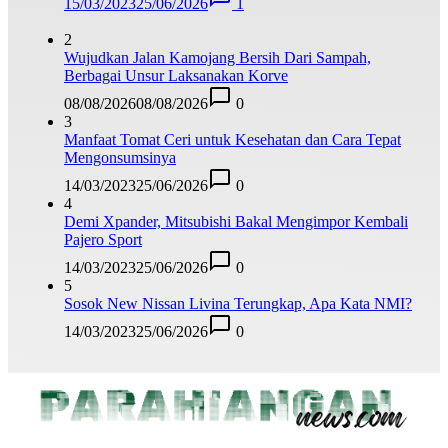
15/03/2023
25/06/2026
1
2
Wujudkan Jalan Kamojang Bersih Dari Sampah,
Berbagai Unsur Laksanakan Korve
08/08/2026
08/08/2026
0
3
Manfaat Tomat Ceri untuk Kesehatan dan Cara Tepat
Mengonsumsinya
14/03/2023
25/06/2026
0
4
Demi Xpander, Mitsubishi Bakal Mengimpor Kembali
Pajero Sport
14/03/2023
25/06/2026
0
5
Sosok New Nissan Livina Terungkap, Apa Kata NMI?
14/03/2023
25/06/2026
0