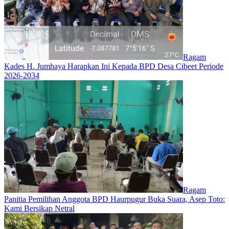
Ragam
Kades H. Jumhaya Harapkan Ini Kepada BPD Desa Cibeet Periode
2026-2034
Ragam
Panitia Pemilihan Anggota BPD Haurpugur Buka Suara, Asep Toto:
Kami Bersikap Netral