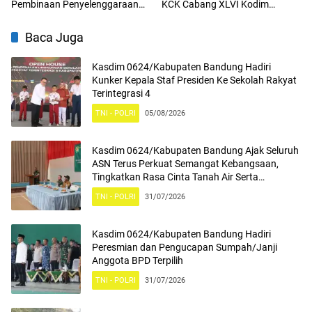
Pembinaan Penyelenggaraan
KCK Cabang XLVI Kodim
Program Makan Bergizi Gratis
0624/Kabupaten Bandung
Hadiri Peringatan Hari Anak
Baca Juga
Nasional ke-42 dan Peringatan
Hari Kesatuan Gerakan PKK Ke-
Kasdim 0624/Kabupaten Bandung Hadiri
54 Tahun 2026
Kunker Kepala Staf Presiden Ke Sekolah Rakyat
Terintegrasi 4
TNI - POLRI
05/08/2026
Kasdim 0624/Kabupaten Bandung Ajak Seluruh
ASN Terus Perkuat Semangat Kebangsaan,
Tingkatkan Rasa Cinta Tanah Air Serta
Mengamalkan Nilai Nilai Pancasila
TNI - POLRI
31/07/2026
Kasdim 0624/Kabupaten Bandung Hadiri
Peresmian dan Pengucapan Sumpah/Janji
Anggota BPD Terpilih
TNI - POLRI
31/07/2026