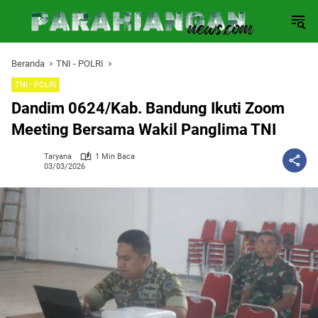
Langsung
ke
konten
Beranda
TNI - POLRI
TNI - POLRI
Dandim 0624/Kab. Bandung Ikuti Zoom
Meeting Bersama Wakil Panglima TNI
Taryana
1 Min Baca
03/03/2026