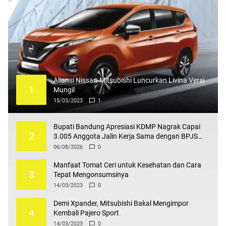
Aliansi Nissan-Mitsubishi Luncurkan Livina Versi
1
Mungil
15/03/2023
1
Bupati Bandung Apresiasi KDMP Nagrak Capai
2
3.005 Anggota Jalin Kerja Sama dengan BPJS
Ketenagakerjaan
06/08/2026
0
Manfaat Tomat Ceri untuk Kesehatan dan Cara
3
Tepat Mengonsumsinya
14/03/2023
0
Demi Xpander, Mitsubishi Bakal Mengimpor
4
Kembali Pajero Sport
14/03/2023
0