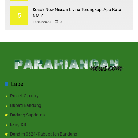
Sosok New Nissan Livina Terungkap, Apa Kata
5
NMI?
14/03/2023
0
Label
Polsek Ciparay
Bupati Bandung
Dadang Supriatna
kang DS
Dandim 0624/Kabupaten Bandung