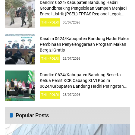
Dandim 0624/Kabupaten Bandung Hadiri
Groundbreaking Pengelolaan Sampah Menjadi
Energi Listrik (PSEL) TPPAS Regional Legok
Nangka
TNI - POLRI
30/07/2026
Kasdim 0624/Kabupaten Bandung Hadiri Rakor
Pembinaan Penyelenggaraan Program Makan
Bergizi Gratis
TNI - POLRI
28/07/2026
Dandim 0624/Kabupaten Bandung Beserta
Ketua Persit KCK Cabang XLVI Kodim
0624/Kabupaten Bandung Hadiri Peringatan
Hari Anak Nasional ke-42 dan Peringatan Hari
TNI - POLRI
25/07/2026
Kesatuan Gerakan PKK Ke-54 Tahun 2026
Popular Posts