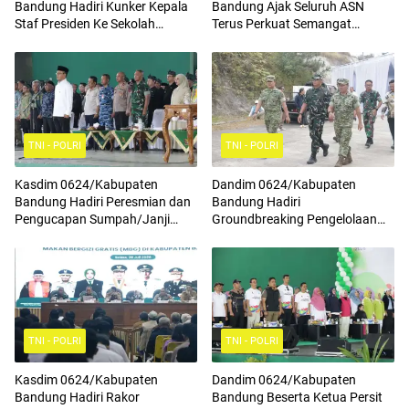
Bandung Hadiri Kunker Kepala
Bandung Ajak Seluruh ASN
Staf Presiden Ke Sekolah
Terus Perkuat Semangat
Rakyat Terintegrasi 4
Kebangsaan, Tingkatkan Rasa
Cinta Tanah Air Serta
Mengamalkan Nilai Nilai
Pancasila
TNI - POLRI
TNI - POLRI
Kasdim 0624/Kabupaten
Dandim 0624/Kabupaten
Bandung Hadiri Peresmian dan
Bandung Hadiri
Pengucapan Sumpah/Janji
Groundbreaking Pengelolaan
Anggota BPD Terpilih
Sampah Menjadi Energi Listrik
(PSEL) TPPAS Regional Legok
Nangka
TNI - POLRI
TNI - POLRI
Kasdim 0624/Kabupaten
Dandim 0624/Kabupaten
Bandung Hadiri Rakor
Bandung Beserta Ketua Persit