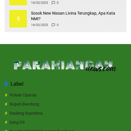
14/03/2023
0
Sosok New Nissan Livina Terungkap, Apa Kata
5
NMI?
14/03/2023
0
Label
Polsek Ciparay
Bupati Bandung
Dadang Supriatna
kang DS