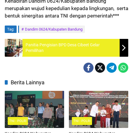
Kehadiran Dandim 0624/Kabupaten Bandung
merupakan wujud kepedulian kepada lingkungan, serta
bentuk sinergitas antara TNI dengan pemerintah***
Tag:
Dandim 0624/Kabupaten Bandung
Panitia Pengisian BPD Desa Cibeet Gelar
Pemilihan
Berita Lainnya
TNI - POLRI
TNI - POLRI