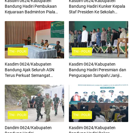
Kasdim 0624/Kabupaten
Kasdim 0624/Kabupaten
Bandung Hadiri Pembukaan
Bandung Hadiri Kunker Kepala
Kejuaraan Badminton Piala
Staf Presiden Ke Sekolah
Komandan Pussenif
Rakyat Terintegrasi 4
TNI - POLRI
TNI - POLRI
Kasdim 0624/Kabupaten
Kasdim 0624/Kabupaten
Bandung Ajak Seluruh ASN
Bandung Hadiri Peresmian dan
Terus Perkuat Semangat
Pengucapan Sumpah/Janji
Kebangsaan, Tingkatkan Rasa
Anggota BPD Terpilih
Cinta Tanah Air Serta
Mengamalkan Nilai Nilai
Pancasila
TNI - POLRI
TNI - POLRI
Dandim 0624/Kabupaten
Kasdim 0624/Kabupaten