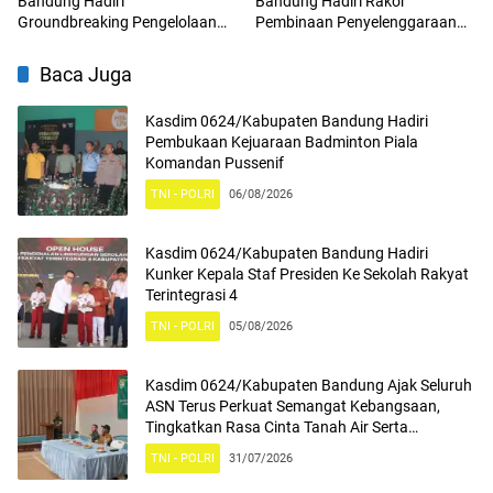
Bandung Hadiri
Bandung Hadiri Rakor
Groundbreaking Pengelolaan
Pembinaan Penyelenggaraan
Sampah Menjadi Energi Listrik
Program Makan Bergizi Gratis
(PSEL) TPPAS Regional Legok
Baca Juga
Nangka
Kasdim 0624/Kabupaten Bandung Hadiri
Pembukaan Kejuaraan Badminton Piala
Komandan Pussenif
TNI - POLRI
06/08/2026
Kasdim 0624/Kabupaten Bandung Hadiri
Kunker Kepala Staf Presiden Ke Sekolah Rakyat
Terintegrasi 4
TNI - POLRI
05/08/2026
Kasdim 0624/Kabupaten Bandung Ajak Seluruh
ASN Terus Perkuat Semangat Kebangsaan,
Tingkatkan Rasa Cinta Tanah Air Serta
Mengamalkan Nilai Nilai Pancasila
TNI - POLRI
31/07/2026