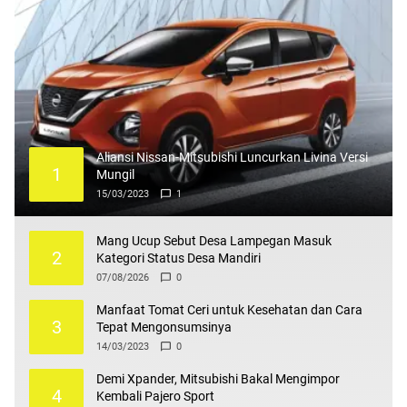
Aliansi Nissan-Mitsubishi Luncurkan Livina Versi
1
Mungil
15/03/2023
1
Mang Ucup Sebut Desa Lampegan Masuk
2
Kategori Status Desa Mandiri
07/08/2026
0
Manfaat Tomat Ceri untuk Kesehatan dan Cara
3
Tepat Mengonsumsinya
14/03/2023
0
Demi Xpander, Mitsubishi Bakal Mengimpor
4
Kembali Pajero Sport