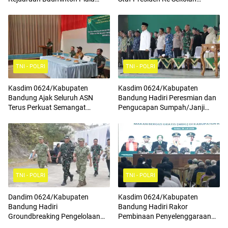
Komandan Pussenif
Rakyat Terintegrasi 4
TNI - POLRI
TNI - POLRI
Kasdim 0624/Kabupaten
Kasdim 0624/Kabupaten
Bandung Ajak Seluruh ASN
Bandung Hadiri Peresmian dan
Terus Perkuat Semangat
Pengucapan Sumpah/Janji
Kebangsaan, Tingkatkan Rasa
Anggota BPD Terpilih
Cinta Tanah Air Serta
Mengamalkan Nilai Nilai
Pancasila
TNI - POLRI
TNI - POLRI
Dandim 0624/Kabupaten
Kasdim 0624/Kabupaten
Bandung Hadiri
Bandung Hadiri Rakor
Groundbreaking Pengelolaan
Pembinaan Penyelenggaraan
Sampah Menjadi Energi Listrik
Program Makan Bergizi Gratis