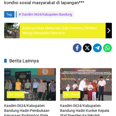
kondisi sosial masyarakat di lapangan***
Tag:
Dandim 0624/Kabupaten Bandung
Babinsa Desa Mekarsari Giat Komsos, Himbau
Warga Waspadai Bencana
Berita Lainnya
TNI - POLRI
TNI - POLRI
Kasdim 0624/Kabupaten
Kasdim 0624/Kabupaten
Bandung Hadiri Pembukaan
Bandung Hadiri Kunker Kepala
Kejuaraan Badminton Piala
Staf Presiden Ke Sekolah