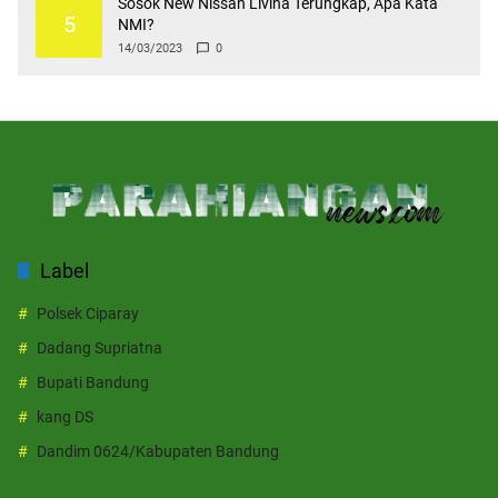
Sosok New Nissan Livina Terungkap, Apa Kata
5
NMI?
14/03/2023
0
Label
Polsek Ciparay
Dadang Supriatna
Bupati Bandung
kang DS
Dandim 0624/Kabupaten Bandung