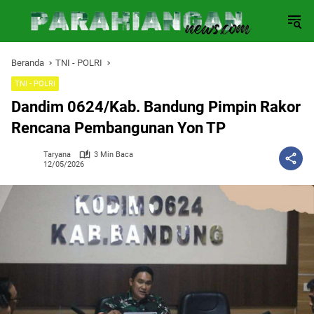
Langsung
ke
konten
Beranda
TNI - POLRI
TNI - POLRI
Dandim 0624/Kab. Bandung Pimpin Rakor
Rencana Pembangunan Yon TP
Taryana
3 Min Baca
12/05/2026