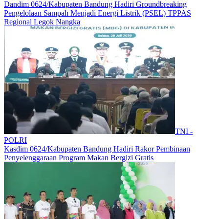
Dandim 0624/Kabupaten Bandung Hadiri Groundbreaking
Pengelolaan Sampah Menjadi Energi Listrik (PSEL) TPPAS
Regional Legok Nangka
TNI -
POLRI
Kasdim 0624/Kabupaten Bandung Hadiri Rakor Pembinaan
Penyelenggaraan Program Makan Bergizi Gratis