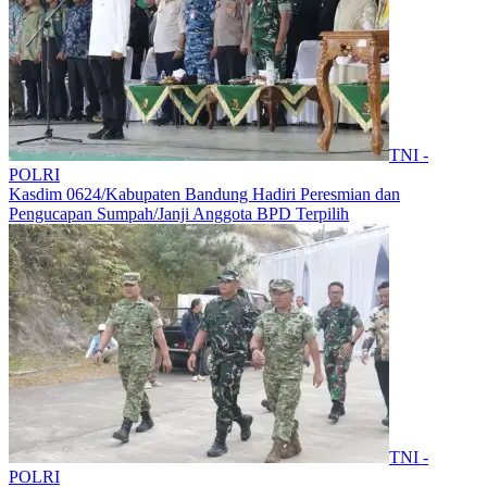
TNI -
POLRI
Kasdim 0624/Kabupaten Bandung Hadiri Peresmian dan
Pengucapan Sumpah/Janji Anggota BPD Terpilih
TNI -
POLRI