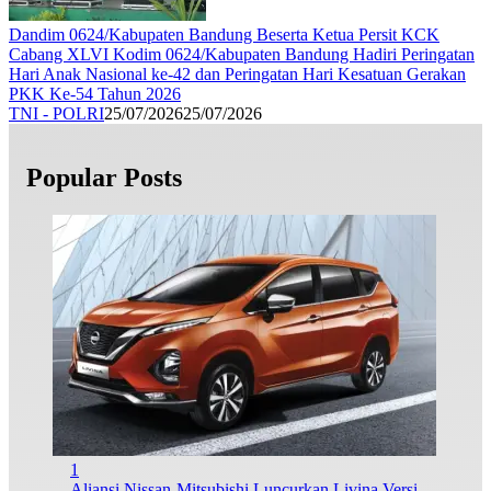
Dandim 0624/Kabupaten Bandung Beserta Ketua Persit KCK
Cabang XLVI Kodim 0624/Kabupaten Bandung Hadiri Peringatan
Hari Anak Nasional ke-42 dan Peringatan Hari Kesatuan Gerakan
PKK Ke-54 Tahun 2026
TNI - POLRI
25/07/2026
25/07/2026
Popular Posts
1
Aliansi Nissan-Mitsubishi Luncurkan Livina Versi