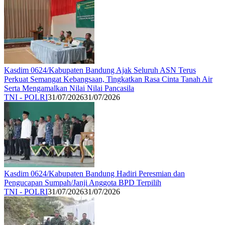
Kasdim 0624/Kabupaten Bandung Ajak Seluruh ASN Terus
Perkuat Semangat Kebangsaan, Tingkatkan Rasa Cinta Tanah Air
Serta Mengamalkan Nilai Nilai Pancasila
TNI - POLRI
31/07/2026
31/07/2026
Kasdim 0624/Kabupaten Bandung Hadiri Peresmian dan
Pengucapan Sumpah/Janji Anggota BPD Terpilih
TNI - POLRI
31/07/2026
31/07/2026