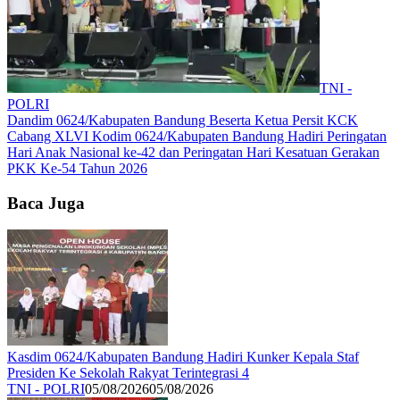
TNI -
POLRI
Dandim 0624/Kabupaten Bandung Beserta Ketua Persit KCK
Cabang XLVI Kodim 0624/Kabupaten Bandung Hadiri Peringatan
Hari Anak Nasional ke-42 dan Peringatan Hari Kesatuan Gerakan
PKK Ke-54 Tahun 2026
Baca Juga
Kasdim 0624/Kabupaten Bandung Hadiri Kunker Kepala Staf
Presiden Ke Sekolah Rakyat Terintegrasi 4
TNI - POLRI
05/08/2026
05/08/2026