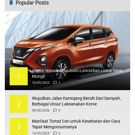
Popular Posts
Aliansi Nissan-Mitsubishi Luncurkan Livina Versi
1
Mungil
15/03/2023
1
Wujudkan Jalan Kamojang Bersih Dari Sampah,
2
Berbagai Unsur Laksanakan Korve
08/08/2026
0
Manfaat Tomat Ceri untuk Kesehatan dan Cara
3
Tepat Mengonsumsinya
14/03/2023
0