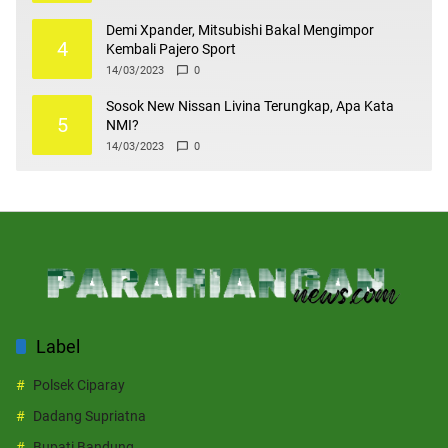
Demi Xpander, Mitsubishi Bakal Mengimpor
4
Kembali Pajero Sport
14/03/2023
0
Sosok New Nissan Livina Terungkap, Apa Kata
5
NMI?
14/03/2023
0
Label
Polsek Ciparay
Dadang Supriatna
Bupati Bandung