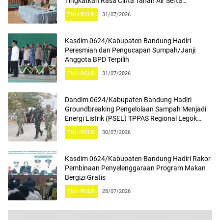
Tingkatkan Rasa Cinta Tanah Air Serta
Mengamalkan Nilai Nilai Pancasila
TNI - POLRI
31/07/2026
Kasdim 0624/Kabupaten Bandung Hadiri
Peresmian dan Pengucapan Sumpah/Janji
Anggota BPD Terpilih
TNI - POLRI
31/07/2026
Dandim 0624/Kabupaten Bandung Hadiri
Groundbreaking Pengelolaan Sampah Menjadi
Energi Listrik (PSEL) TPPAS Regional Legok
Nangka
TNI - POLRI
30/07/2026
Kasdim 0624/Kabupaten Bandung Hadiri Rakor
Pembinaan Penyelenggaraan Program Makan
Bergizi Gratis
TNI - POLRI
28/07/2026