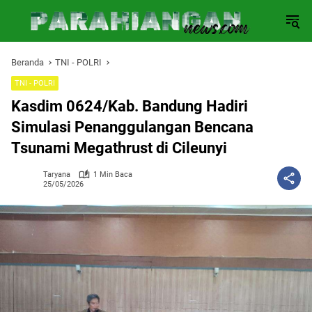
Langsung
ke
konten
Beranda
TNI - POLRI
TNI - POLRI
Kasdim 0624/Kab. Bandung Hadiri
Simulasi Penanggulangan Bencana
Tsunami Megathrust di Cileunyi
Taryana
1 Min Baca
25/05/2026