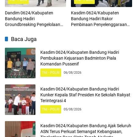
Dandim 0624/Kabupaten
Kasdim 0624/Kabupaten
Bandung Hadiri
Bandung Hadiri Rakor
Groundbreaking Pengelolaan
Pembinaan Penyelenggaraan
Sampah Menjadi Energi Listrik
Program Makan Bergizi Gratis
(PSEL) TPPAS Regional Legok
Baca Juga
Nangka
Kasdim 0624/Kabupaten Bandung Hadiri
Pembukaan Kejuaraan Badminton Piala
Komandan Pussenif
TNI - POLRI
06/08/2026
Kasdim 0624/Kabupaten Bandung Hadiri
Kunker Kepala Staf Presiden Ke Sekolah Rakyat
Terintegrasi 4
TNI - POLRI
05/08/2026
Kasdim 0624/Kabupaten Bandung Ajak Seluruh
ASN Terus Perkuat Semangat Kebangsaan,