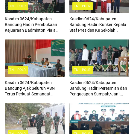
TNI - POLRI
TNI - POLRI
Kasdim 0624/Kabupaten
Kasdim 0624/Kabupaten
Bandung Hadiri Pembukaan
Bandung Hadiri Kunker Kepala
Kejuaraan Badminton Piala
Staf Presiden Ke Sekolah
Komandan Pussenif
Rakyat Terintegrasi 4
TNI - POLRI
TNI - POLRI
Kasdim 0624/Kabupaten
Kasdim 0624/Kabupaten
Bandung Ajak Seluruh ASN
Bandung Hadiri Peresmian dan
Terus Perkuat Semangat
Pengucapan Sumpah/Janji
Kebangsaan, Tingkatkan Rasa
Anggota BPD Terpilih
Cinta Tanah Air Serta
Mengamalkan Nilai Nilai
Pancasila
TNI - POLRI
TNI - POLRI