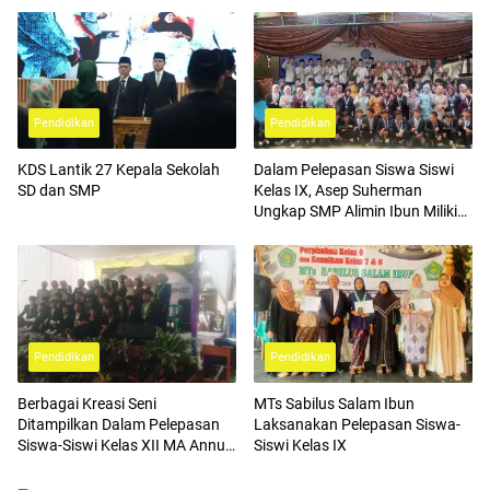
Pendidikan
Pendidikan
KDS Lantik 27 Kepala Sekolah
Dalam Pelepasan Siswa Siswi
SD dan SMP
Kelas IX, Asep Suherman
Ungkap SMP Alimin Ibun Miliki
Program Unggulan
Pendidikan
Pendidikan
Berbagai Kreasi Seni
MTs Sabilus Salam Ibun
Ditampilkan Dalam Pelepasan
Laksanakan Pelepasan Siswa-
Siswa-Siswi Kelas XII MA Annur
Siswi Kelas IX
Maruyung