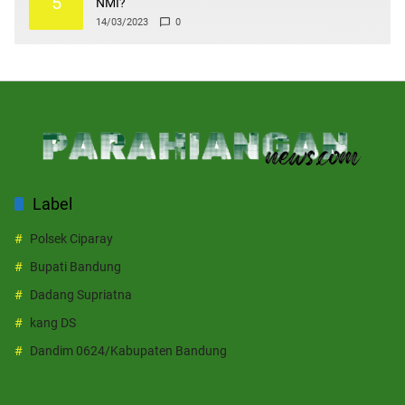
5
NMI?
14/03/2023
0
Label
Polsek Ciparay
Bupati Bandung
Dadang Supriatna
kang DS
Dandim 0624/Kabupaten Bandung