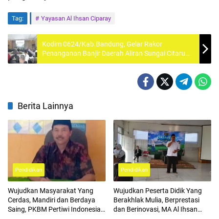
Tag:
Yayasan Al Ihsan Ciparay
Kodim 0624/Kab.Bandung, Gelar Rakor
Penanganan Banjir Daerah Aliran Sungai Citarum
dan Permasalan Sampah di Wilayah Kota dan
Kabupaten Bandung
Berita Lainnya
Pendidikan
Pendidikan
Wujudkan Masyarakat Yang
Wujudkan Peserta Didik Yang
Cerdas, Mandiri dan Berdaya
Berakhlak Mulia, Berprestasi
Saing, PKBM Pertiwi Indonesia
dan Berinovasi, MA Al Ihsan
Buka SPMB
Ciparay Gelar Matamuda