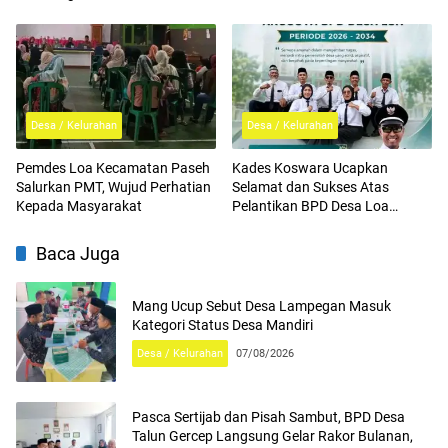
Dengan Pemdes
Desa / Kelurahan
Desa / Kelurahan
Pemdes Loa Kecamatan Paseh
Kades Koswara Ucapkan
Salurkan PMT, Wujud Perhatian
Selamat dan Sukses Atas
Kepada Masyarakat
Pelantikan BPD Desa Loa
Periode 2026-2034
Baca Juga
Mang Ucup Sebut Desa Lampegan Masuk
Kategori Status Desa Mandiri
Desa / Kelurahan
07/08/2026
Pasca Sertijab dan Pisah Sambut, BPD Desa
Talun Gercep Langsung Gelar Rakor Bulanan,