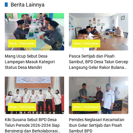
Berita Lainnya
Desa / Kelurahan
Desa / Kelurahan
Mang Ucup Sebut Desa
Pasca Sertijab dan Pisah
Lampegan Masuk Kategori
Sambut, BPD Desa Talun Gercep
Status Desa Mandiri
Langsung Gelar Rakor Bulanan,
Kiki Susana Tegaskan Hal Ini
Desa / Kelurahan
Desa / Kelurahan
Kiki Susana Sebut BPD Desa
Pemdes Neglasari Kecamatan
Talun Periode 2026-2034 Siap
Ibun Gelar Sertijab dan Pisah
Bersinergi dan Berkolaborasi
Sambut BPD