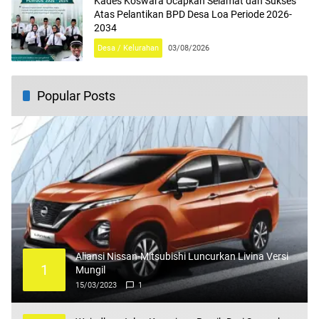
Kades Koswara Ucapkan Selamat dan Sukses
Atas Pelantikan BPD Desa Loa Periode 2026-
2034
Desa / Kelurahan
03/08/2026
Popular Posts
Aliansi Nissan-Mitsubishi Luncurkan Livina Versi
1
Mungil
15/03/2023
1