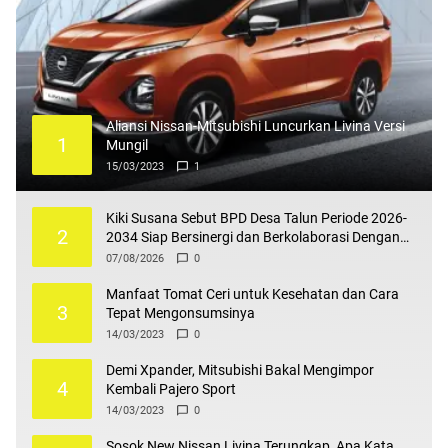
Aliansi Nissan-Mitsubishi Luncurkan Livina Versi
1
Mungil
15/03/2023
1
Kiki Susana Sebut BPD Desa Talun Periode 2026-
2
2034 Siap Bersinergi dan Berkolaborasi Dengan
Pemdes
07/08/2026
0
Manfaat Tomat Ceri untuk Kesehatan dan Cara
3
Tepat Mengonsumsinya
14/03/2023
0
Demi Xpander, Mitsubishi Bakal Mengimpor
4
Kembali Pajero Sport
14/03/2023
0
Sosok New Nissan Livina Terungkap, Apa Kata