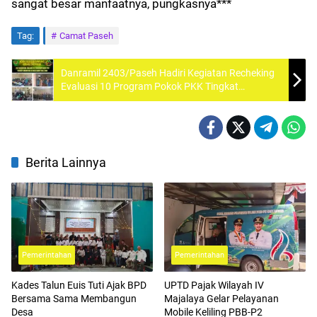
sangat besar manfaatnya, pungkasnya***
Tag:
Camat Paseh
Danramil 2403/Paseh Hadiri Kegiatan Recheking
Evaluasi 10 Program Pokok PKK Tingkat
Kabupaten Bandung di Desa Cibeet
Berita Lainnya
Pemerintahan
Pemerintahan
Kades Talun Euis Tuti Ajak BPD
UPTD Pajak Wilayah IV
Bersama Sama Membangun
Majalaya Gelar Pelayanan
Desa
Mobile Keliling PBB-P2