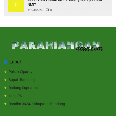
5
NMI?
14/03/2023
0
Label
Polsek Ciparay
Bupati Bandung
Dadang Supriatna
kang DS
Dandim 0624/Kabupaten Bandung