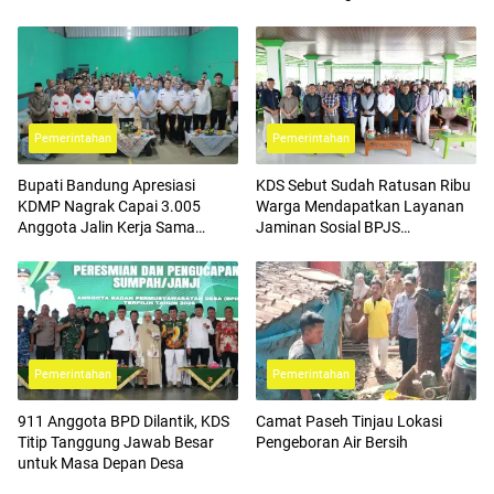
Pemerintahan
Pemerintahan
Bupati Bandung Apresiasi
KDS Sebut Sudah Ratusan Ribu
KDMP Nagrak Capai 3.005
Warga Mendapatkan Layanan
Anggota Jalin Kerja Sama
Jaminan Sosial BPJS
dengan BPJS Ketenagakerjaan
Ketenagakerjaan
Pemerintahan
Pemerintahan
911 Anggota BPD Dilantik, KDS
Camat Paseh Tinjau Lokasi
Titip Tanggung Jawab Besar
Pengeboran Air Bersih
untuk Masa Depan Desa