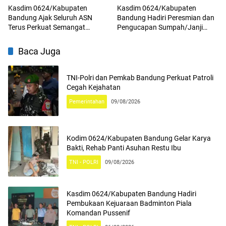
Kasdim 0624/Kabupaten
Kasdim 0624/Kabupaten
Bandung Ajak Seluruh ASN
Bandung Hadiri Peresmian dan
Terus Perkuat Semangat
Pengucapan Sumpah/Janji
Kebangsaan, Tingkatkan Rasa
Anggota BPD Terpilih
Cinta Tanah Air Serta
Baca Juga
Mengamalkan Nilai Nilai
Pancasila
TNI-Polri dan Pemkab Bandung Perkuat Patroli
Cegah Kejahatan
Pemerintahan
09/08/2026
Kodim 0624/Kabupaten Bandung Gelar Karya
Bakti, Rehab Panti Asuhan Restu Ibu
TNI - POLRI
09/08/2026
Kasdim 0624/Kabupaten Bandung Hadiri
Pembukaan Kejuaraan Badminton Piala
Komandan Pussenif