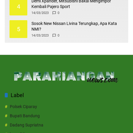
Demi Xpander, Mitsubishi Bakal Mengimpor
4
Kembali Pajero Sport
14/03/2023
0
Sosok New Nissan Livina Terungkap, Apa Kata
5
NMI?
14/03/2023
0
Label
Polsek Ciparay
Bupati Bandung
Dadang Supriatna