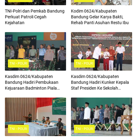
TNI-Polri dan Pemkab Bandung
Kodim 0624/Kabupaten
Perkuat Patroli Cegah
Bandung Gelar Karya Bakti,
Kejahatan
Rehab Panti Asuhan Restu Ibu
TNI - POLRI
TNI - POLRI
Kasdim 0624/Kabupaten
Kasdim 0624/Kabupaten
Bandung Hadiri Pembukaan
Bandung Hadiri Kunker Kepala
Kejuaraan Badminton Piala
Staf Presiden Ke Sekolah
Komandan Pussenif
Rakyat Terintegrasi 4
TNI - POLRI
TNI - POLRI