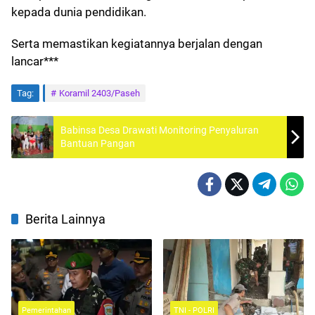
kepada dunia pendidikan.
Serta memastikan kegiatannya berjalan dengan
lancar***
Tag:
Koramil 2403/Paseh
Babinsa Desa Drawati Monitoring Penyaluran
Bantuan Pangan
Berita Lainnya
Pemerintahan
TNI - POLRI