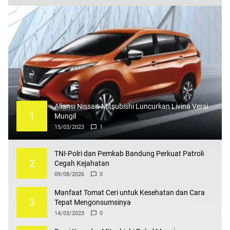
Aliansi Nissan-Mitsubishi Luncurkan Livina Versi
1
Mungil
15/03/2023
1
TNI-Polri dan Pemkab Bandung Perkuat Patroli
2
Cegah Kejahatan
09/08/2026
0
Manfaat Tomat Ceri untuk Kesehatan dan Cara
3
Tepat Mengonsumsinya
14/03/2023
0