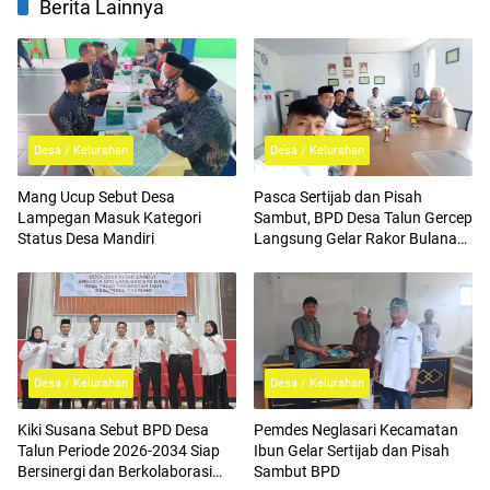
Berita Lainnya
Desa / Kelurahan
Desa / Kelurahan
Mang Ucup Sebut Desa
Pasca Sertijab dan Pisah
Lampegan Masuk Kategori
Sambut, BPD Desa Talun Gercep
Status Desa Mandiri
Langsung Gelar Rakor Bulanan,
Kiki Susana Tegaskan Hal Ini
Desa / Kelurahan
Desa / Kelurahan
Kiki Susana Sebut BPD Desa
Pemdes Neglasari Kecamatan
Talun Periode 2026-2034 Siap
Ibun Gelar Sertijab dan Pisah
Bersinergi dan Berkolaborasi
Sambut BPD