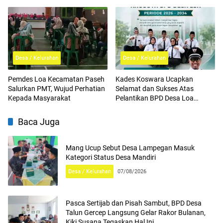
Dengan Pemdes
Desa / Kelurahan
Desa / Kelurahan
Pemdes Loa Kecamatan Paseh
Kades Koswara Ucapkan
Salurkan PMT, Wujud Perhatian
Selamat dan Sukses Atas
Kepada Masyarakat
Pelantikan BPD Desa Loa
Periode 2026-2034
Baca Juga
Mang Ucup Sebut Desa Lampegan Masuk
Kategori Status Desa Mandiri
Desa / Kelurahan
07/08/2026
Pasca Sertijab dan Pisah Sambut, BPD Desa
Talun Gercep Langsung Gelar Rakor Bulanan,
Kiki Susana Tegaskan Hal Ini