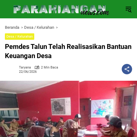
Langsung
ke
konten
Beranda
Desa / Kelurahan
Desa / Kelurahan
Pemdes Talun Telah Realisasikan Bantuan
Keuangan Desa
Taryana
2 Min Baca
22/06/2026