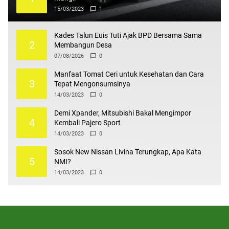
15/03/2023
1
Kades Talun Euis Tuti Ajak BPD Bersama Sama
2
Membangun Desa
07/08/2026
0
Manfaat Tomat Ceri untuk Kesehatan dan Cara
3
Tepat Mengonsumsinya
14/03/2023
0
Demi Xpander, Mitsubishi Bakal Mengimpor
4
Kembali Pajero Sport
14/03/2023
0
Sosok New Nissan Livina Terungkap, Apa Kata
5
NMI?
14/03/2023
0