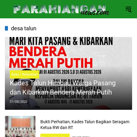
Langsung
ke
konten
desa talun
Desa / Kelurahan
Kades Talun Himbau Warga Pasang
dan Kibarkan Bendera Merah Putih
01/08/2026
Bukti Perhatian, Kades Talun Bagikan Seragam
Ketua RW dan RT