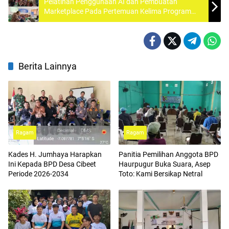
Pelatihan Penggunaan AI dan Pembuatan
Marketplace Pada Pertemuan Kelima Program
Paradaya Movement
Berita Lainnya
Ragam
Ragam
Kades H. Jumhaya Harapkan
Panitia Pemilihan Anggota BPD
Ini Kepada BPD Desa Cibeet
Haurpugur Buka Suara, Asep
Periode 2026-2034
Toto: Kami Bersikap Netral