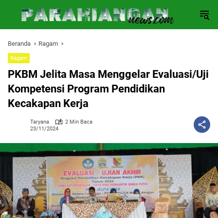
Langsung
ke
konten
Beranda
Ragam
Ragam
PKBM Jelita Masa Menggelar Evaluasi/Uji
Kompetensi Program Pendidikan
Kecakapan Kerja
Taryana
2 Min Baca
23/11/2024