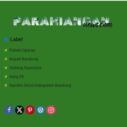
Label
Polsek Ciparay
Bupati Bandung
Dadang Supriatna
kang DS
Dandim 0624/Kabupaten Bandung