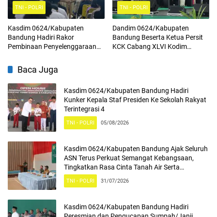
TNI - POLRI
TNI - POLRI
Kasdim 0624/Kabupaten
Dandim 0624/Kabupaten
Bandung Hadiri Rakor
Bandung Beserta Ketua Persit
Pembinaan Penyelenggaraan
KCK Cabang XLVI Kodim
Program Makan Bergizi Gratis
0624/Kabupaten Bandung
Hadiri Peringatan Hari Anak
Baca Juga
Nasional ke-42 dan Peringatan
Hari Kesatuan Gerakan PKK Ke-
Kasdim 0624/Kabupaten Bandung Hadiri
54 Tahun 2026
Kunker Kepala Staf Presiden Ke Sekolah Rakyat
Terintegrasi 4
TNI - POLRI
05/08/2026
Kasdim 0624/Kabupaten Bandung Ajak Seluruh
ASN Terus Perkuat Semangat Kebangsaan,
Tingkatkan Rasa Cinta Tanah Air Serta
Mengamalkan Nilai Nilai Pancasila
TNI - POLRI
31/07/2026
Kasdim 0624/Kabupaten Bandung Hadiri
Peresmian dan Pengucapan Sumpah/Janji