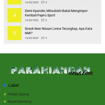
14/03/2023
0
Demi Xpander, Mitsubishi Bakal Mengimpor
4
Kembali Pajero Sport
14/03/2023
0
Sosok New Nissan Livina Terungkap, Apa Kata
5
NMI?
14/03/2023
0
Label
Polsek Ciparay
Bupati Bandung