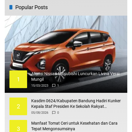
Popular Posts
Aliansi Nissan-Mitsubishi Luncurkan Livina Versi
1
Mungil
15/03/2023
1
Kasdim 0624/Kabupaten Bandung Hadiri Kunker
2
Kepala Staf Presiden Ke Sekolah Rakyat
Terintegrasi 4
05/08/2026
0
Manfaat Tomat Ceri untuk Kesehatan dan Cara
3
Tepat Mengonsumsinya