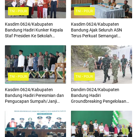
TNI - POLRI
TNI - POLRI
Kasdim 0624/Kabupaten
Kasdim 0624/Kabupaten
Bandung Hadiri Kunker Kepala
Bandung Ajak Seluruh ASN
Staf Presiden Ke Sekolah
Terus Perkuat Semangat
Rakyat Terintegrasi 4
Kebangsaan, Tingkatkan Rasa
Cinta Tanah Air Serta
Mengamalkan Nilai Nilai
Pancasila
TNI - POLRI
TNI - POLRI
Kasdim 0624/Kabupaten
Dandim 0624/Kabupaten
Bandung Hadiri Peresmian dan
Bandung Hadiri
Pengucapan Sumpah/Janji
Groundbreaking Pengelolaan
Anggota BPD Terpilih
Sampah Menjadi Energi Listrik
(PSEL) TPPAS Regional Legok
Nangka