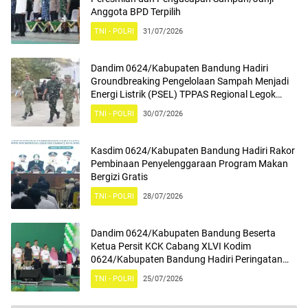
Anggota BPD Terpilih
TNI - POLRI
31/07/2026
Dandim 0624/Kabupaten Bandung Hadiri
Groundbreaking Pengelolaan Sampah Menjadi
Energi Listrik (PSEL) TPPAS Regional Legok
Nangka
TNI - POLRI
30/07/2026
Kasdim 0624/Kabupaten Bandung Hadiri Rakor
Pembinaan Penyelenggaraan Program Makan
Bergizi Gratis
TNI - POLRI
28/07/2026
Dandim 0624/Kabupaten Bandung Beserta
Ketua Persit KCK Cabang XLVI Kodim
0624/Kabupaten Bandung Hadiri Peringatan
Hari Anak Nasional ke-42 dan Peringatan Hari
TNI - POLRI
25/07/2026
Kesatuan Gerakan PKK Ke-54 Tahun 2026