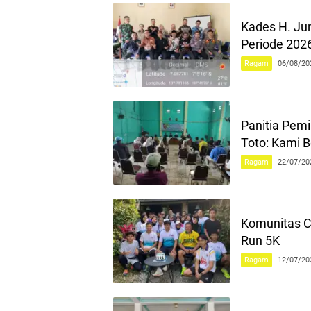
Kades H. Ju
Periode 202
Ragam
06/08/20
Panitia Pem
Toto: Kami B
Ragam
22/07/20
Komunitas Ci
Run 5K
Ragam
12/07/20