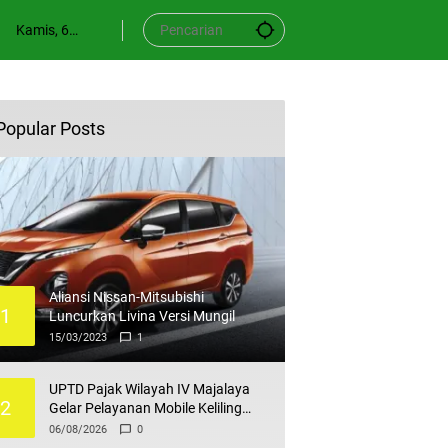
Kamis, 6
Agustus
2026
Popular Posts
Aliansi Nissan-Mitsubishi
1
Luncurkan Livina Versi Mungil
15/03/2023
1
UPTD Pajak Wilayah IV Majalaya
2
Gelar Pelayanan Mobile Keliling
PBB-P2
06/08/2026
0