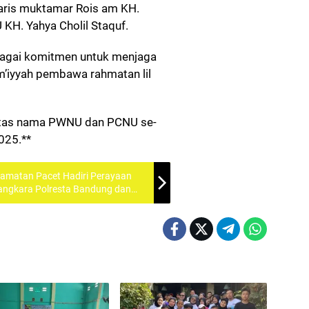
taris muktamar Rois am KH.
H. Yahya Cholil Staquf.
bagai komitmen untuk menjaga
m’iyyah pembawa rahmatan lil
gani atas nama PWNU dan PCNU se-
025.**
camatan Pacet Hadiri Perayaan
ngkara Polresta Bandung dan
or