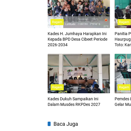
Ragam
Ragam
Kades H. Jumhaya Harapkan Ini
Panitia 
Kepada BPD Desa Cibeet Periode
Haurpugu
2026-2034
Toto: Ka
Ragam
Ragam
Kades Dukuh Sampaikan Ini
Pemdes 
Dalam Musdes RKPDes 2027
Gelar M
Baca Juga