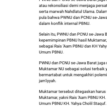
atau rekonsiliasi demi menjaga persa
serta marwah Nahdlatul Ulama. Dalam
pula bahwa PWNU dan PCNU se-Jawa Ba
dalam konflik internal PBNU.
Selain itu, PWNU dan PCNU se-Jawa B
kepemimpinan PBNU hasil Muktamar, 
sebagai Rais ‘Aam PBNU dan KH Yahya
Umum PBNU.
PWNU dan PCNU se-Jawa Barat juga
Muktamar NU sebagai solusi terbaik y
bermartabat untuk mengakhiri polemik
jam’iyyah.
Muktamar tersebut ditegaskan harus 
Muktamar, yakni Rais ‘Aam PBNU KH. 
Umum PBNU KH. Yahya Cholil Staquf.