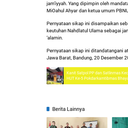
jam’iyyah. Yang dipimpin oleh manda
MiOahul Ahyar dan ketua umum PBNU K
Pernyataan sikap ini disampaikan se
keutuhan Nahdlatul Ulama sebagai ja
‘alamin.
​​​​​​​Pernyataan sikap ini ditandatan
Jawa Barat, Bandung, 20 Desember 2
Kanit Satpol PP dan Satlinmas Ke
HUT Ke-5 Pokdarkamtibmas Bhaya
Pelantikan Pengurus Tingkat Sekt
Berita Lainnya