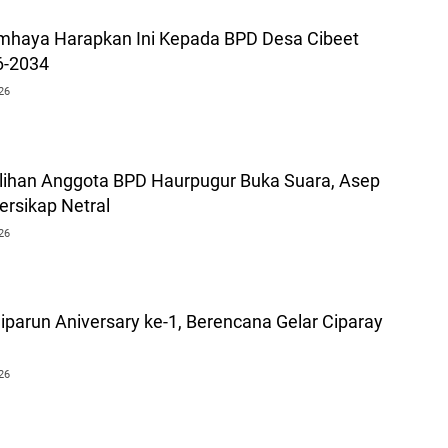
mhaya Harapkan Ini Kepada BPD Desa Cibeet
6-2034
26
ilihan Anggota BPD Haurpugur Buka Suara, Asep
ersikap Netral
26
parun Aniversary ke-1, Berencana Gelar Ciparay
26