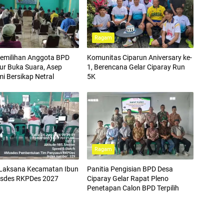
Ragam
Pemilihan Anggota BPD
Komunitas Ciparun Aniversary ke-
r Buka Suara, Asep
1, Berencana Gelar Ciparay Run
mi Bersikap Netral
5K
Ragam
Laksana Kecamatan Ibun
Panitia Pengisian BPD Desa
usdes RKPDes 2027
Ciparay Gelar Rapat Pleno
Penetapan Calon BPD Terpilih