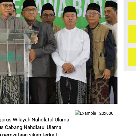
urus Wilayah Nahdlatul Ulama
s Cabang Nahdlatul Ulama
pernyataan sikap terkait