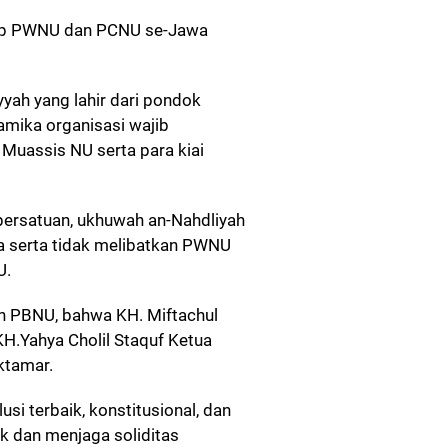
kap PWNU dan PCNU se-Jawa
yyah yang lahir dari pondok
amika organisasi wajib
Muassis NU serta para kiai
 persatuan, ukhuwah an-Nahdliyah
 serta tidak melibatkan PWNU
U.
n PBNU, bahwa KH. Miftachul
H.Yahya Cholil Staquf Ketua
tamar.
i terbaik, konstitusional, dan
k dan menjaga soliditas