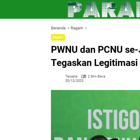
Langsung
ke
konten
Beranda
Ragam
Ragam
PWNU dan PCNU se-J
Tegaskan Legitimas
Taryana
2 Min Baca
20/12/2025