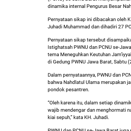
dinamika internal Pengurus Besar Na
Pernyataan sikap ini dibacakan oleh
Juhadi Muhammad dan dihadiri 27 PC
Pernyataan sikap tersebut disampaik
Istighatsah PWNU dan PCNU se-Jawa
tema Meneguhkan Keutuhan Jam’iyyah
di Gedung PWNU Jawa Barat, Sabtu (
Dalam pernyataannya, PWNU dan PC
bahwa Nahdlatul Ulama merupakan jam’i
pondok pesantren.
“Oleh karena itu, dalam setiap dinami
wajib mendengar dan menghormati na
kiai sepuh,” kata KH. Juhadi.
PWNU dan PCNU se-Jawa Barat juga m