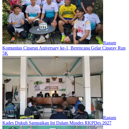
Ragam
Komunitas Ciparun Aniversary ke-1, Berencana Gelar Ciparay Run
5K
Ragam
Kades Dukuh Sampaikan Ini Dalam Musdes RKPDes 2027