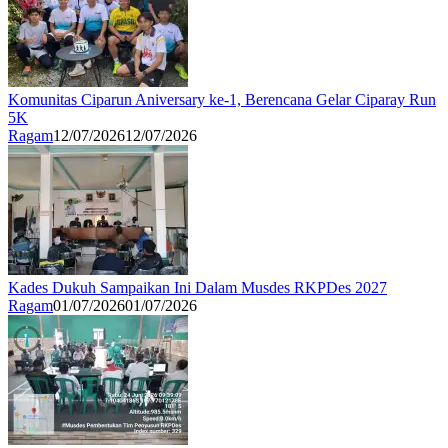
Komunitas Ciparun Aniversary ke-1, Berencana Gelar Ciparay Run
5K
Ragam
12/07/2026
12/07/2026
Kades Dukuh Sampaikan Ini Dalam Musdes RKPDes 2027
Ragam
01/07/2026
01/07/2026