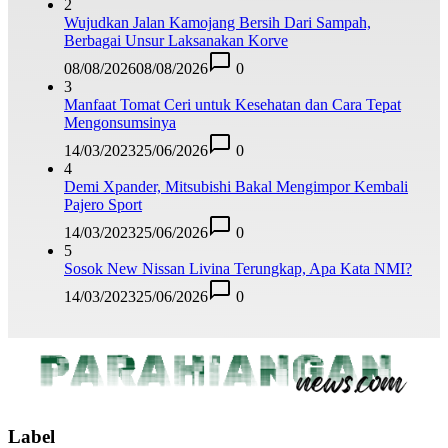
2
Wujudkan Jalan Kamojang Bersih Dari Sampah,
Berbagai Unsur Laksanakan Korve
08/08/2026
08/08/2026
0
3
Manfaat Tomat Ceri untuk Kesehatan dan Cara Tepat
Mengonsumsinya
14/03/2023
25/06/2026
0
4
Demi Xpander, Mitsubishi Bakal Mengimpor Kembali
Pajero Sport
14/03/2023
25/06/2026
0
5
Sosok New Nissan Livina Terungkap, Apa Kata NMI?
14/03/2023
25/06/2026
0
Label