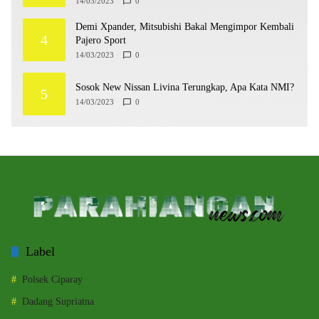
14/03/2023
0
Demi Xpander, Mitsubishi Bakal Mengimpor Kembali
4
Pajero Sport
14/03/2023
0
Sosok New Nissan Livina Terungkap, Apa Kata NMI?
5
14/03/2023
0
Label
Polsek Ciparay
Dadang Supriatna