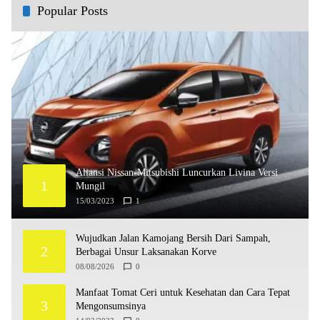
Popular Posts
Aliansi Nissan-Mitsubishi Luncurkan Livina Versi
1
Mungil
15/03/2023
1
Wujudkan Jalan Kamojang Bersih Dari Sampah,
2
Berbagai Unsur Laksanakan Korve
08/08/2026
0
Manfaat Tomat Ceri untuk Kesehatan dan Cara Tepat
3
Mengonsumsinya