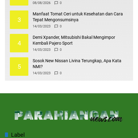
Enterpreneur
08/08/2026
0
Manfaat Tomat Ceri untuk Kesehatan dan Cara
3
Tepat Mengonsumsinya
14/03/2023
0
Demi Xpander, Mitsubishi Bakal Mengimpor
4
Kembali Pajero Sport
14/03/2023
0
Sosok New Nissan Livina Terungkap, Apa Kata
5
NMI?
14/03/2023
0
Label