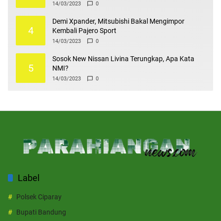
14/03/2023
0
Demi Xpander, Mitsubishi Bakal Mengimpor
4
Kembali Pajero Sport
14/03/2023
0
Sosok New Nissan Livina Terungkap, Apa Kata
5
NMI?
14/03/2023
0
Label
Polsek Ciparay
Bupati Bandung