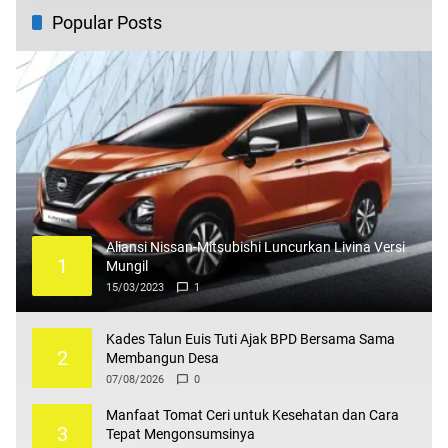
Popular Posts
Aliansi Nissan-Mitsubishi Luncurkan Livina Versi
1
Mungil
15/03/2023
1
Kades Talun Euis Tuti Ajak BPD Bersama Sama
2
Membangun Desa
07/08/2026
0
Manfaat Tomat Ceri untuk Kesehatan dan Cara
3
Tepat Mengonsumsinya