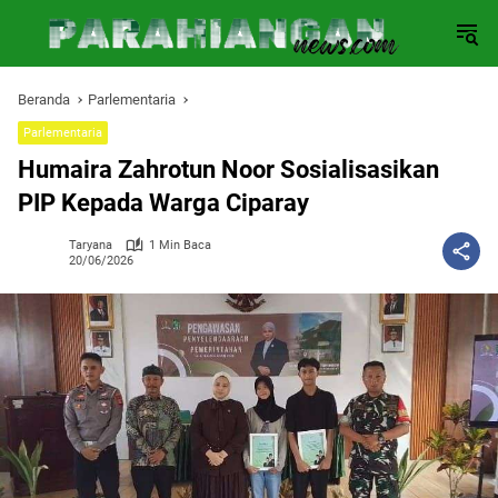
Langsung
ke
konten
Beranda
Parlementaria
Parlementaria
Humaira Zahrotun Noor Sosialisasikan
PIP Kepada Warga Ciparay
Taryana
1 Min Baca
20/06/2026